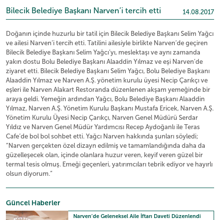
Bilecik Belediye Başkanı Narven’i tercih etti
14.08.2017
Doğanın içinde huzurlu bir tatil için Bilecik Belediye Başkanı Selim Yağcı
ve ailesi Narven’i tercih etti. Tatilini ailesiyle birlikte Narven’de geçiren
Bilecik Belediye Başkanı Selim Yağcı’yı, meslektaşı ve aynı zamanda
yakın dostu Bolu Belediye Başkanı Alaaddin Yılmaz ve eşi Narven’de
ziyaret etti. Bilecik Belediye Başkanı Selim Yağcı, Bolu Belediye Başkanı
Alaaddin Yılmaz ve Narven A.Ş. yönetim kurulu üyesi Necip Çarıkçı ve
eşleri ile Narven Alakart Restoranda düzenlenen akşam yemeğinde bir
araya geldi. Yemeğin ardından Yağcı, Bolu Belediye Başkanı Alaaddin
Yılmaz, Narven A.Ş. Yönetim Kurulu Başkanı Mustafa Ericek, Narven A.Ş.
Yönetim Kurulu Üyesi Necip Çarıkçı, Narven Genel Müdürü Serdar
Yıldız ve Narven Genel Müdür Yardımcısı Recep Aydoğanlı ile Teras
Cafe’de bol bol sohbet etti. Yağcı Narven hakkında şunları söyledi;
“Narven gerçekten özel dizayn edilmiş ve tamamlandığında daha da
güzelleşecek olan, içinde olanlara huzur veren, keyif veren güzel bir
termal tesis olmuş. Emeği geçenleri, yatırımcıları tebrik ediyor ve hayırlı
olsun diyorum.”
Güncel Haberler
Narven’de Geleneksel Aile İftarı Daveti Düzenlendi