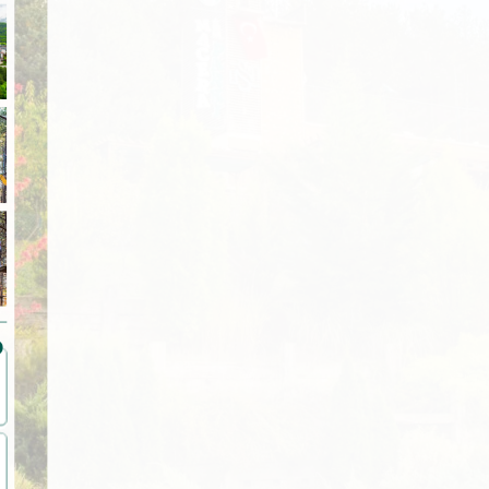
Dinlenmek için birebir yaz aylarında
Çok konforlu sakin bir yer odalar
Oldukça güzel bi yer
…
daha da güzelmiş yayla…
çok temiz yemekler…
güler yüzlü çalışanla
Soner Cander
Bahadır Kotan
Sümeyye Rana
Hijyenik, temiz, nezih, çalışanlar
Çok güzel.. iyi bir tatil geçirdik
Her sene severek ge
kibar, sosyal imkanı geniş, yemek…
dolduğumuz bir or