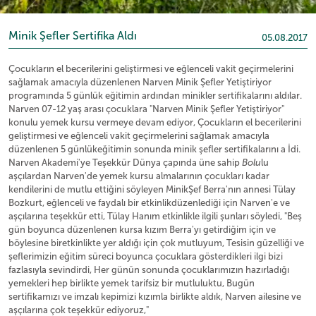
Minik Şefler Sertifika Aldı
05.08.2017
Çocukların el becerilerini geliştirmesi ve eğlenceli vakit geçirmelerini
sağlamak amacıyla düzenlenen Narven Minik Şefler Yetiştiriyor
programında 5 günlük eğitimin ardından minikler sertifikalarını aldılar.
Narven 07-12 yaş arası çocuklara "Narven Minik Şefler Yetiştiriyor"
konulu yemek kursu vermeye devam ediyor, Çocukların el becerilerini
geliştirmesi ve eğlenceli vakit geçirmelerini sağlamak amacıyla
düzenlenen 5 günlükeğitimin sonunda minik şefler sertifikalarını a İdi.
Narven Akademi'ye Teşekkür Dünya çapında üne sahip
Bolu
lu
aşçılardan Narven'de yemek kursu almalarının çocukları kadar
kendilerini de mutlu ettiğini söyleyen MinikŞef Berra'nın annesi Tülay
Bozkurt, eğlenceli ve faydalı bir etkinlikdüzenlediği için Narven'e ve
aşçılarına teşekkür etti, Tülay Hanım etkinlikle ilgili şunları söyledi, "Beş
gün boyunca düzenlenen kursa kızım Berra'yı getirdiğim için ve
böylesine biretkinlikte yer aldığı için çok mutluyum, Tesisin güzelliği ve
şeflerimizin eğitim süreci boyunca çocuklara gösterdikleri ilgi bizi
fazlasıyla sevindirdi, Her günün sonunda çocuklarımızın hazırladığı
yemekleri hep birlikte yemek tarifsiz bir mutluluktu, Bugün
sertifikamızı ve imzalı kepimizi kızımla birlikte aldık, Narven ailesine ve
aşçılarına çok teşekkür ediyoruz,"