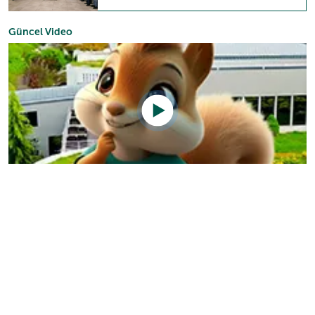
Güncel Video
Sizlerin beğeni ve takdirleri
2+1 dairede kalıyorum havuzlar çok güzel ortam çok güzel…
Umut Alp Durmuş
Çok güzel nezih bir yer
İlhan Demirbaş