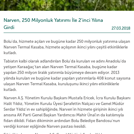
Narven, 250 Milyonluk Yatırımı İle 2’inci Yılına
Girdi
27.03.2018
Bolu'da, hizmete açılan ve bugüne kadar 250 milyonluk yatırıma ulaşan
Narven Termal Kasaba, hizmete açılışının ikinci yılını çeşitli etkinliklerle
kutladı.
Tabiatın kalbi olarak adlandırılan Bolu'da kurulan ve adını Anadolu'da
yetişen Karaağaç'tan alan Narven Termal Kasaba, bugüne kadar
yapılan 250 milyon liralık yatırımla büyümeye devam ediyor. 2013
yılında kurulan ve bugüne kadar yapılan yatırımlarla 408 konut sayısına
ulaşan Narven Termal Kasaba, kuruluşunu ikinci yılını etkinliklerle
kutladı.
Narven A.Ş. Yönetim Kurulu Başkanı Mustafa Ericek, İcra Kurulu Başkanı
Halit Yıldız, Yönetim Kurulu Üyesi Şerafettin Nalçacı ve Genel Müdür
Serdar Yıldız'ın ev sahipliğinde, Narven'in hizmete girişinin ikinci yılı
anısına AK Parti Genel Başkan Yardımcısı Mahir Ünal'ın da katılımıyla
fidan dikildi. Fidan dikiminin ardından Bolu Belediye Bandosu'nun
verdiği konser eşliğinde Narven pastası kesildi.