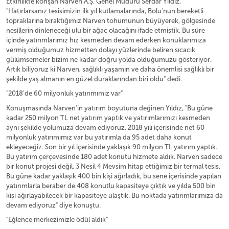
Etkinlikte konşan Narven A.Ş. Genel Müdürü Serdar Yıldız,
"Hatırlarsanız tesisimizin ilk yıl kutlamalarında, Bolu'nun bereketli
topraklarına bıraktığımız Narven tohumunun büyüyerek, gölgesinde
nesillerin dinleneceği ulu bir ağaç olacağını ifade etmiştik. Bu süre
içinde yatırımlarımız hız kesmeden devam ederken konuklarımıza
vermiş olduğumuz hizmetten dolayı yüzlerinde beliren sıcacık
gülümsemeler bizim ne kadar doğru yolda olduğumuzu gösteriyor.
Artık biliyoruz ki Narven, sağlıklı yaşamın ve daha önemlisi sağlıklı bir
şekilde yaş almanın en güzel duraklarından biri oldu" dedi.
"2018'de 60 milyonluk yatırımımız var"
Konuşmasında Narven'in yatırım boyutuna değinen Yıldız, "Bu güne
kadar 250 milyon TL net yatırım yaptık ve yatırımlarımızı kesmeden
aynı şekilde yolumuza devam ediyoruz. 2018 yılı içerisinde net 60
milyonluk yatırımımız var bu yatırımla da 95 adet daha konut
ekleyeceğiz. Son bir yıl içerisinde yaklaşık 90 milyon TL yatırım yaptık.
Bu yatırım çerçevesinde 180 adet konutu hizmete aldık. Narven sadece
bir konut projesi değil, 3 Nesil 4 Mevsim hitap ettiğimiz bir termal tesis.
Bu güne kadar yaklaşık 400 bin kişi ağırladık, bu sene içerisinde yapılan
yatırımlarla beraber de 408 konutlu kapasiteye çıktık ve yılda 500 bin
kişi ağırlayabilecek bir kapasiteye ulaştık. Bu noktada yatırımlarımıza da
devam ediyoruz" diye konuştu.
"Eğlence merkezimizle ödül aldık"