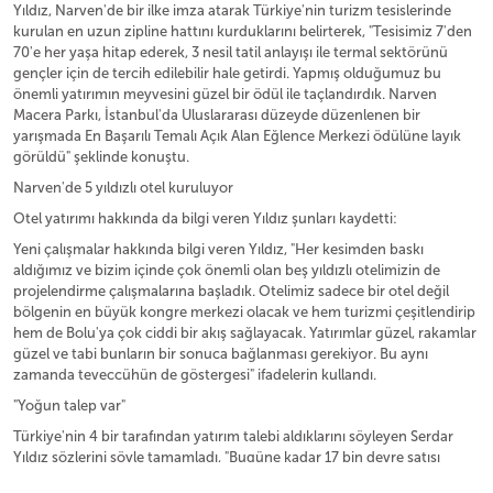
Yıldız, Narven'de bir ilke imza atarak Türkiye'nin turizm tesislerinde
kurulan en uzun zipline hattını kurduklarını belirterek, "Tesisimiz 7'den
70'e her yaşa hitap ederek, 3 nesil tatil anlayışı ile termal sektörünü
gençler için de tercih edilebilir hale getirdi. Yapmış olduğumuz bu
önemli yatırımın meyvesini güzel bir ödül ile taçlandırdık. Narven
Macera Parkı, İstanbul'da Uluslararası düzeyde düzenlenen bir
yarışmada En Başarılı Temalı Açık Alan Eğlence Merkezi ödülüne layık
görüldü" şeklinde konuştu.
Narven'de 5 yıldızlı otel kuruluyor
Otel yatırımı hakkında da bilgi veren Yıldız şunları kaydetti:
Yeni çalışmalar hakkında bilgi veren Yıldız, "Her kesimden baskı
aldığımız ve bizim içinde çok önemli olan beş yıldızlı otelimizin de
projelendirme çalışmalarına başladık. Otelimiz sadece bir otel değil
bölgenin en büyük kongre merkezi olacak ve hem turizmi çeşitlendirip
hem de Bolu'ya çok ciddi bir akış sağlayacak. Yatırımlar güzel, rakamlar
güzel ve tabi bunların bir sonuca bağlanması gerekiyor. Bu aynı
zamanda teveccühün de göstergesi" ifadelerin kullandı.
"Yoğun talep var"
Türkiye'nin 4 bir tarafından yatırım talebi aldıklarını söyleyen Serdar
Yıldız sözlerini şöyle tamamladı, "Bugüne kadar 17 bin devre satışı
yapmış durumdayız. Bu da demek oluyor ki %90 satış başarısı. Bu hem