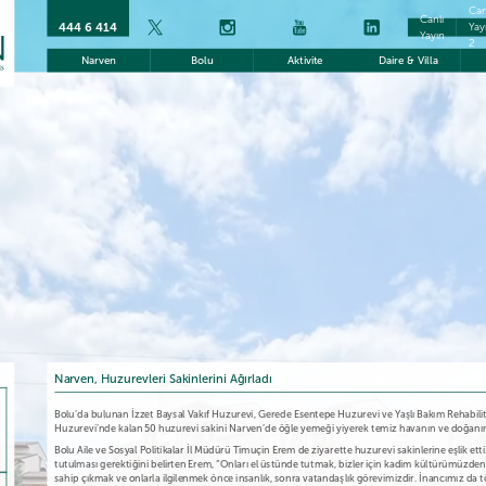
Can
Canlı
444 6 414
Yay
Yayın
2
Narven
Bolu
Aktivite
Daire & Villa
Narven, Huzurevleri Sakinlerini Ağırladı
Bolu’da bulunan İzzet Baysal Vakıf Huzurevi, Gerede Esentepe Huzurevi ve Yaşlı Bakım Rehabilit
Huzurevi’nde kalan 50 huzurevi sakini Narven’de öğle yemeği yiyerek temiz havanın ve doğanın 
Bolu Aile ve Sosyal Politikalar İl Müdürü Timuçin Erem de ziyarette huzurevi sakinlerine eşlik ett
tutulması gerektiğini belirten Erem, “Onları el üstünde tutmak, bizler için kadim kültürümüzden ge
sahip çıkmak ve onlarla ilgilenmek önce insanlık, sonra vatandaşlık görevimizdir. İnancımız da t