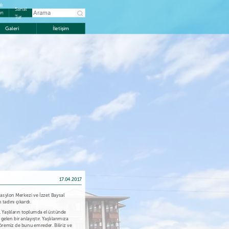
lı
Sanal
ın
Tur
Galeri
İletişim
17.04.2017
asylon Merkezi ve İzzet Baysal
tadını çıkardı.
i. Yaşlıların toplumda el üstünde
len bir anlayıştır. Yaşlılarımıza
öremiz de bunu emreder. Biliriz ve