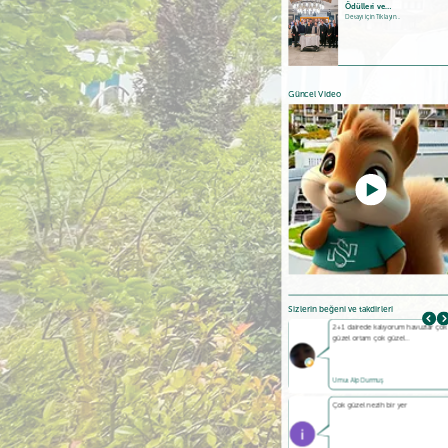
Ödülleri ve…
Detayı için Tıklayın...
Güncel Video
Sizlerin beğeni ve takdirleri
Güzel bir tesis . Havuzlar ve tesis
2+1 dairede kalıyorum havuzlar çok
temiz ,…
güzel ortam çok güzel…
Ş. Özgül
Umut Alp Durmuş
Beş yıldızlı bir devre tatil
Çok güzel nezih bir yer