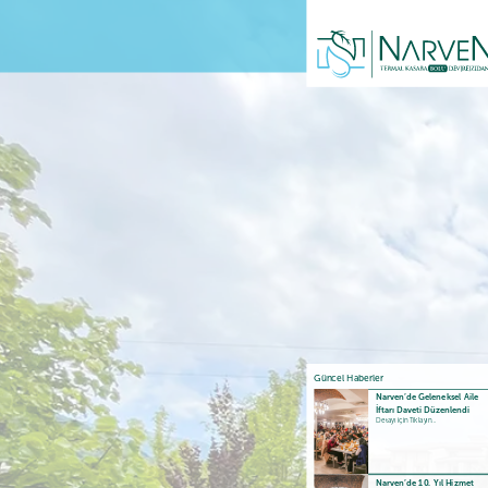
Güncel Haberler
Narven’de Geleneksel Aile
İftarı Daveti Düzenlendi
Detayı için Tıklayın...
Narven’de 10. Yıl Hizmet