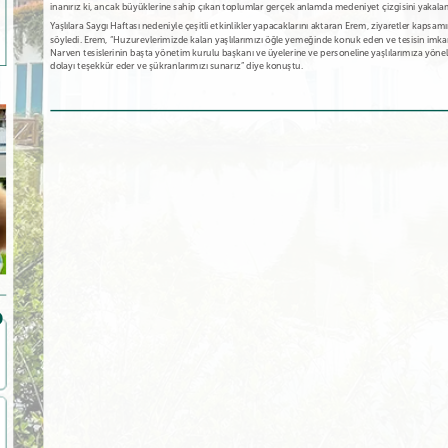
inanırız ki, ancak büyüklerine sahip çıkan toplumlar gerçek anlamda medeniyet çizgisini yakalam
Yaşlılara Saygı Haftası nedeniyle çeşitli etkinlikler yapacaklarını aktaran Erem, ziyaretler kapsamı
söyledi. Erem, “Huzurevlerimizde kalan yaşlılarımızı öğle yemeğinde konuk eden ve tesisin imk
Narven tesislerinin başta yönetim kurulu başkanı ve üyelerine ve personeline yaşlılarımıza yöneli
dolayı teşekkür eder ve şükranlarımızı sunarız” diye konuştu.
Ailenizle gönül rahatlığıyla tatil
Dinlenmek için birebir yaz aylarında
Çok konforlu sakin b
yapabileceğiniz bir tesis. Vaktin nasıl…
daha da güzelmiş yayla…
çok temiz yemekler
İbrahim Alpay
Soner Cander
Bahadır Kotan
Bolu’da, harika bir ortam…
Hijyenik, temiz, nezih, çalışanlar
Çok güzel.. iyi bir tat
Teşekkürler, Narven
kibar, sosyal imkanı geniş, yemek…