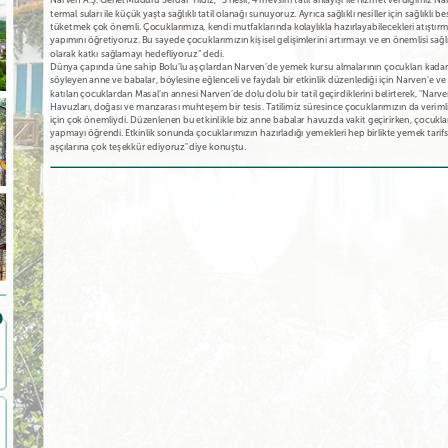
Narven A.Ş. Genel Müdürü Serdar Yıldız, “3 nesil, 4 mevsim tatil anlayışı ile hizmet verdiğimiz Na
termal suları ile küçük yaşta sağlıklı tatil olanağı sunuyoruz. Ayrıca sağlıklı nesiller için sağlıkl
tüketmek çok önemli. Çocuklarımıza, kendi mutfaklarında kolaylıkla hazırlayabilecekleri atıştırmal
yapımını öğretiyoruz. Bu sayede çocuklarımızın kişisel gelişimlerini artırmayı ve en önemlisi sağl
olarak katkı sağlamayı hedefliyoruz” dedi.
Dünya çapında üne sahip Bolu’lu aşçılardan Narven’de yemek kursu almalarının çocukları kadar k
söyleyen anne ve babalar, böylesine eğlenceli ve faydalı bir etkinlik düzenlediği için Narven’e ve a
katılan çocuklardan Masal’ın annesi Narven’de dolu dolu bir tatil geçirdiklerini belirterek, "Narven
Havuzları, doğası ve manzarası muhteşem bir tesis. Tatilimiz süresince çocuklarımızın da verim
için çok önemliydi. Düzenlenen bu etkinlikle biz anne babalar havuzda vakit geçirirken, çocu
yapmayı öğrendi. Etkinlik sonunda çocuklarımızın hazırladığı yemekleri hep birlikte yemek tarifs
aşçılarına çok teşekkür ediyoruz" diye konuştu.
Ailenizle gönül rahatlığıyla tatil
Dinlenmek için birebir yaz aylarında
Çok konforlu sakin b
yapabileceğiniz bir tesis. Vaktin nasıl…
daha da güzelmiş yayla…
çok temiz yemekler
İbrahim Alpay
Soner Cander
Bahadır Kotan
Bolu’da, harika bir ortam…
Hijyenik, temiz, nezih, çalışanlar
Çok güzel.. iyi bir tat
Teşekkürler, Narven
kibar, sosyal imkanı geniş, yemek…