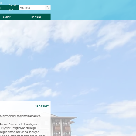
lı
Sanal
ın
Tur
Galeri
İletişim
28.07.2017
t geçirmelerini sağlamak amacıyla
arven Akademi ile küçük yaşta
k Şefler Yetiştiriyor etkinliği
kinliğin amacı hakkında konuşan