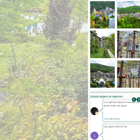
Sizlerin beğeni ve takdirleri
Güzel bir tesis . Havuzlar ve tesis
2+1 dairede kalıyorum havuzlar çok
temiz ,…
güzel ortam çok güzel…
Ş. Özgül
Umut Alp Durmuş
Beş yıldızlı bir devre tatil
Çok güzel nezih bir yer