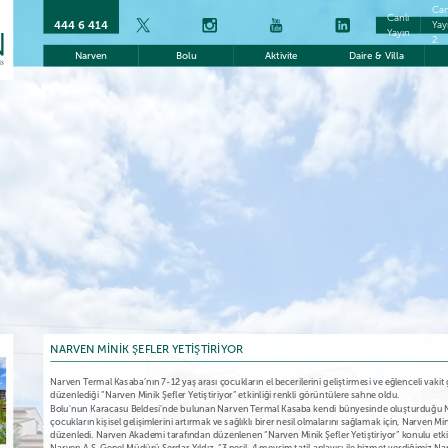
Can
Canlı
444 6 414
Yay
Yayın
2
Narven
Bolu
Aktivite
Daire & Villa
NARVEN MİNİK ŞEFLER YETİŞTİRİYOR
Narven Termal Kasaba’nın 7-12 yaş arası çocukların el becerilerini geliştirmesi ve eğlenceli vaki
düzenlediği “Narven Minik Şefler Yetiştiriyor” etkinliği renkli görüntülere sahne oldu.
Bolu’nun Karacasu Beldesi’nde bulunan Narven Termal Kasaba kendi bünyesinde oluşturduğu N
çocukların kişisel gelişimlerini artırmak ve sağlıklı birer nesil olmalarını sağlamak için, Narven Mini
düzenledi. Narven Akademi tarafından düzenlenen “Narven Minik Şefler Yetiştiriyor” konulu et