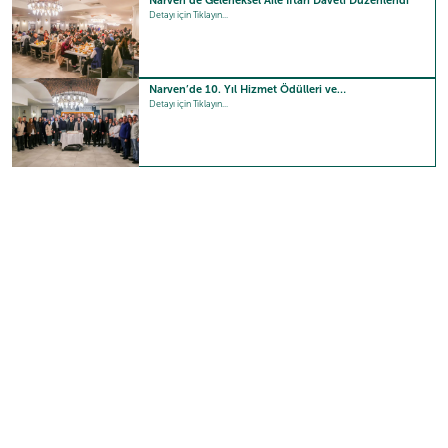
Narven’de Geleneksel Aile İftarı Daveti Düzenlendi
Detayı için Tıklayın...
Narven’de 10. Yıl Hizmet Ödülleri ve…
Detayı için Tıklayın...
Güncel Video
Sizlerin beğeni ve takdirleri