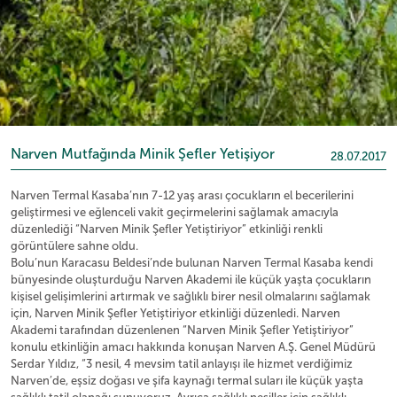
Narven Mutfağında Minik Şefler Yetişiyor
28.07.2017
Narven Termal Kasaba’nın 7-12 yaş arası çocukların el becerilerini
geliştirmesi ve eğlenceli vakit geçirmelerini sağlamak amacıyla
düzenlediği “Narven Minik Şefler Yetiştiriyor” etkinliği renkli
görüntülere sahne oldu.
Bolu’nun Karacasu Beldesi’nde bulunan Narven Termal Kasaba kendi
bünyesinde oluşturduğu Narven Akademi ile küçük yaşta çocukların
kişisel gelişimlerini artırmak ve sağlıklı birer nesil olmalarını sağlamak
için, Narven Minik Şefler Yetiştiriyor etkinliği düzenledi. Narven
Akademi tarafından düzenlenen “Narven Minik Şefler Yetiştiriyor”
konulu etkinliğin amacı hakkında konuşan Narven A.Ş. Genel Müdürü
Serdar Yıldız, “3 nesil, 4 mevsim tatil anlayışı ile hizmet verdiğimiz
Narven’de, eşsiz doğası ve şifa kaynağı termal suları ile küçük yaşta