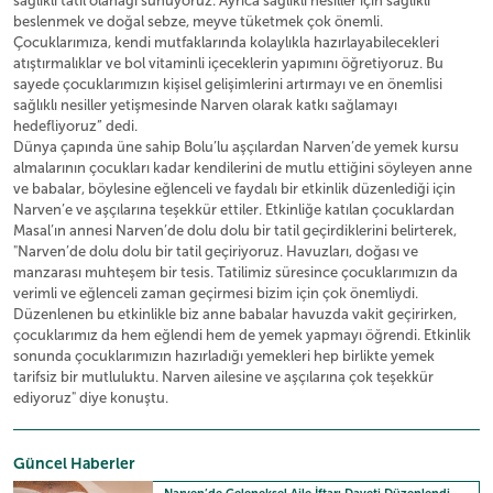
sağlıklı tatil olanağı sunuyoruz. Ayrıca sağlıklı nesiller için sağlıklı
beslenmek ve doğal sebze, meyve tüketmek çok önemli.
Çocuklarımıza, kendi mutfaklarında kolaylıkla hazırlayabilecekleri
atıştırmalıklar ve bol vitaminli içeceklerin yapımını öğretiyoruz. Bu
sayede çocuklarımızın kişisel gelişimlerini artırmayı ve en önemlisi
sağlıklı nesiller yetişmesinde Narven olarak katkı sağlamayı
hedefliyoruz” dedi.
Dünya çapında üne sahip Bolu’lu aşçılardan Narven’de yemek kursu
almalarının çocukları kadar kendilerini de mutlu ettiğini söyleyen anne
ve babalar, böylesine eğlenceli ve faydalı bir etkinlik düzenlediği için
Narven’e ve aşçılarına teşekkür ettiler. Etkinliğe katılan çocuklardan
Masal’ın annesi Narven’de dolu dolu bir tatil geçirdiklerini belirterek,
"Narven’de dolu dolu bir tatil geçiriyoruz. Havuzları, doğası ve
manzarası muhteşem bir tesis. Tatilimiz süresince çocuklarımızın da
verimli ve eğlenceli zaman geçirmesi bizim için çok önemliydi.
Düzenlenen bu etkinlikle biz anne babalar havuzda vakit geçirirken,
çocuklarımız da hem eğlendi hem de yemek yapmayı öğrendi. Etkinlik
sonunda çocuklarımızın hazırladığı yemekleri hep birlikte yemek
tarifsiz bir mutluluktu. Narven ailesine ve aşçılarına çok teşekkür
ediyoruz" diye konuştu.
Güncel Haberler