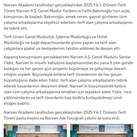
Narven Akademi tarafından gerçekleştirilen 2025 Yılı 1. Dönem Terfi
Töreni Narven A.Ş. Genel Müdür Yardımcısı Fethi Bakımoğlu’nun açılış
konuşması ile başladı. Bakımoğlu; emek veren, gayret gösteren tüm
çalışma arkadaşlarına teşekkür ederken, terfi alan çalışma arkadaşlarını
da tebrik etti.
Terfi töreni Genel Müdürlük, İşletme Müdürlüğü ve Hotel
Müdürlüğü’ne bağlı departmanlarda görev yapan ve terfi alan
çalışanlara plaket ve hediyelerinin takdim edilmesi ile devam etti.
Kapanış konuşmasını gerçekleştiren Narven A.Ş. Genel Müdürü Serdar
Yıldız; Narven’in misafir kabulüne başlamasından bu yana 9 yılın geride
kaldığını ve her geçen gün projenin büyümeye ve gelişmeye devam
ettiğini söyledi. Büyümeyle birlikte terfi törenlerinin de her geçen
büyüdüğünü ifade eden Yıldız; terfi alan çalışma arkadaşlarını tebrik
ederek başarılarının devamını diledi. Narven’in büyümesinde katkısı
olan tüm çalışma arkadaşlarına emekleri için teşekkür eden Yıldız; nice
yıldönümlerini ve terfi törenlerini hep birlikte kutlayabilmeyi ümit
ettiğini belirtti.
Narven Akademi tarafından gerçekleştirilen 2025 Yılı 1. Dönem Terfi
Töreni pasta kesimi ve Narven Aile Fotoğrafı çekimi ile sona erdi.