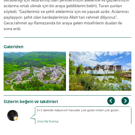
beraberliği için feda etmiş olan şehitlerimizin ailelerine ve gazilerimizin
acılarına ortak olmak için bir araya geldiklerini belirti, Turan şunları
söyledi; "Gazilerimiz ve şehit ailelerimiz için ne yapsak azdır, Acılarınızı
paylaşıyor, şehit olan kardeşlerimize Allah'tan rahmet diliyoruz",
Gece,rahmet ayı Ramazanda bir araya gelen misafirlerin duaları ile
sona erdi,
Galeriden
Sizlerin beğeni ve takdirleri
2+1 dairede kalıyorum havuzlar çok güzel ortam çok güzel…
Umut Alp Durmuş
Çok güzel nezih bir yer