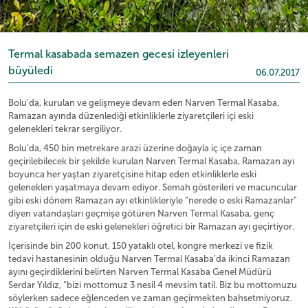
Termal kasabada semazen gecesi izleyenleri
büyüledi
06.07.2017
Bolu’da, kurulan ve gelişmeye devam eden Narven Termal Kasaba,
Ramazan ayında düzenlediği etkinliklerle ziyaretçileri içi eski
gelenekleri tekrar sergiliyor.
Bolu’da, 450 bin metrekare arazi üzerine doğayla iç içe zaman
geçirilebilecek bir şekilde kurulan Narven Termal Kasaba, Ramazan ayı
boyunca her yaştan ziyaretçisine hitap eden etkinliklerle eski
gelenekleri yaşatmaya devam ediyor. Semah gösterileri ve macuncular
gibi eski dönem Ramazan ayı etkinlikleriyle “nerede o eski Ramazanlar”
diyen vatandaşları geçmişe götüren Narven Termal Kasaba, genç
ziyaretçileri için de eski gelenekleri öğretici bir Ramazan ayı geçirtiyor.
İçerisinde bin 200 konut, 150 yataklı otel, kongre merkezi ve fizik
tedavi hastanesinin olduğu Narven Termal Kasaba’da ikinci Ramazan
ayını geçirdiklerini belirten Narven Termal Kasaba Genel Müdürü
Serdar Yıldız, “bizi mottomuz 3 nesil 4 mevsim tatil. Biz bu mottomuzu
söylerken sadece eğlenceden ve zaman geçirmekten bahsetmiyoruz.