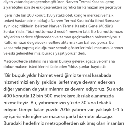
diyen vatandaşları geçmişe götüren Narven Termal Kasaba, genç
ziyaretçileri için de eski gelenekleri öğretici bir Ramazan ayı geçirtiyor.
İçerisinde bin 200 konut, 150 yataklı otel, kongre merkezi ve fizik
tedavi hastanesinin olduğu Narven Termal Kasaba’da ikinci Ramazan
ayını geçirdiklerini belirten Narven Termal Kasaba Genel Müdürü
Serdar Yıldız, “bizi mottomuz 3 nesil 4 mevsim tatil. Biz bu mottomuzu
söylerken sadece eğlenceden ve zaman geçirmekten bahsetmiyoruz.
Kültürümüzü de gelecek nesillere aktarmaktan bahsediyoruz. Bu
kapsamda yapmış olduğumuz semah gösterilerimizi, macuncularımızı
ve eski geleneklerimizi burada yaşatıyoruz” dedi.
Metropollerde sıkılmış insanların buraya gelerek ağaca ve ormana
dokunmalarını istediklerini ifade eden Yıldız, şunları kaydetti:
“Bir buçuk yıldır hizmet verdiğimiz termal kasabada
hizmetimizi en iyi şekilde ilerletmeye devam ederken
diğer yandan da yatırımlarımıza devam ediyoruz. Şu anda
400 konutla 12 bin 500 metrekarelik ıslak alanımızda
hizmetteyiz. Bu, yatırımımızın yüzde 30’una tekabül
ediyor. Geriye kalan yüzde 70’lik yatırım var. yaklaşık 1-1.5
ay içerisinde eğlence macera parkı hizmete alacağız.
Buradaki hedefimiz metropollerden sıkılmış olan insanları