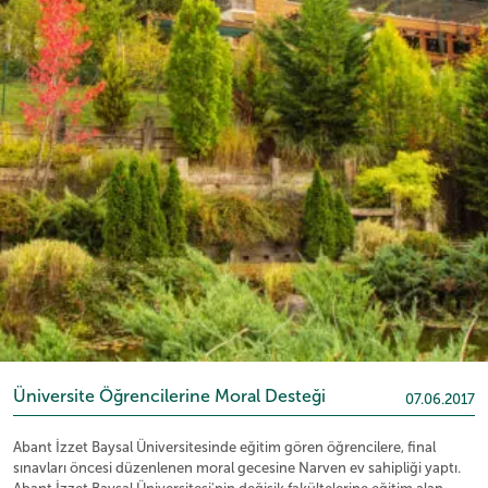
Üniversite Öğrencilerine Moral Desteği
07.06.2017
Abant İzzet Baysal Üniversitesinde eğitim gören öğrencilere, final
sınavları öncesi düzenlenen moral gecesine Narven ev sahipliği yaptı.