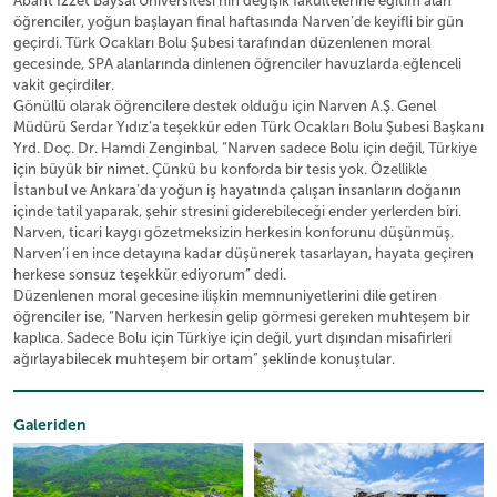
Abant İzzet Baysal Üniversitesi'nin değişik fakültelerine eğitim alan
öğrenciler, yoğun başlayan final haftasında Narven’de keyifli bir gün
geçirdi. Türk Ocakları Bolu Şubesi tarafından düzenlenen moral
gecesinde, SPA alanlarında dinlenen öğrenciler havuzlarda eğlenceli
vakit geçirdiler.
Gönüllü olarak öğrencilere destek olduğu için Narven A.Ş. Genel
Müdürü Serdar Yıdız’a teşekkür eden Türk Ocakları Bolu Şubesi Başkanı
Yrd. Doç. Dr. Hamdi Zenginbal, “Narven sadece Bolu için değil, Türkiye
için büyük bir nimet. Çünkü bu konforda bir tesis yok. Özellikle
İstanbul ve Ankara’da yoğun iş hayatında çalışan insanların doğanın
içinde tatil yaparak, şehir stresini giderebileceği ender yerlerden biri.
Narven, ticari kaygı gözetmeksizin herkesin konforunu düşünmüş.
Narven’i en ince detayına kadar düşünerek tasarlayan, hayata geçiren
herkese sonsuz teşekkür ediyorum” dedi.
Düzenlenen moral gecesine ilişkin memnuniyetlerini dile getiren
öğrenciler ise, “Narven herkesin gelip görmesi gereken muhteşem bir
kaplıca. Sadece Bolu için Türkiye için değil, yurt dışından misafirleri
ağırlayabilecek muhteşem bir ortam” şeklinde konuştular.
Galeriden