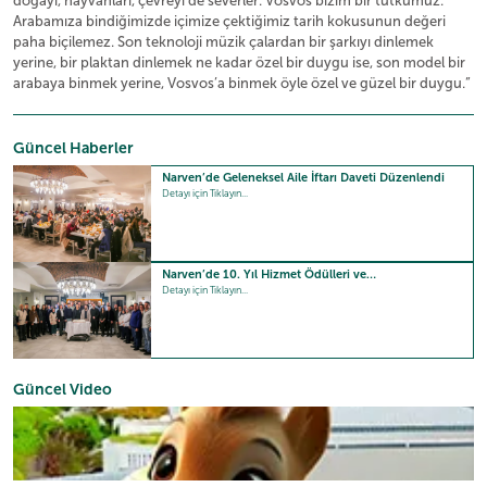
doğayı, hayvanları, çevreyi de severler. Vosvos bizim bir tutkumuz.
Arabamıza bindiğimizde içimize çektiğimiz tarih kokusunun değeri
paha biçilemez. Son teknoloji müzik çalardan bir şarkıyı dinlemek
yerine, bir plaktan dinlemek ne kadar özel bir duygu ise, son model bir
arabaya binmek yerine, Vosvos’a binmek öyle özel ve güzel bir duygu.”
Güncel Haberler
Narven’de Geleneksel Aile İftarı Daveti Düzenlendi
Detayı için Tıklayın...
Narven’de 10. Yıl Hizmet Ödülleri ve…
Detayı için Tıklayın...
Güncel Video