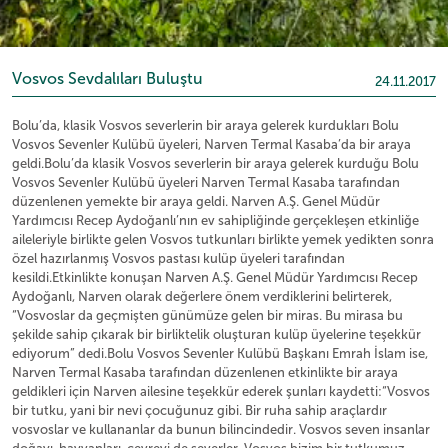
Vosvos Sevdalıları Buluştu
24.11.2017
Bolu’da, klasik Vosvos severlerin bir araya gelerek kurdukları Bolu
Vosvos Sevenler Kulübü üyeleri, Narven Termal Kasaba’da bir araya
geldi.Bolu’da klasik Vosvos severlerin bir araya gelerek kurduğu Bolu
Vosvos Sevenler Kulübü üyeleri Narven Termal Kasaba tarafından
düzenlenen yemekte bir araya geldi. Narven A.Ş. Genel Müdür
Yardımcısı Recep Aydoğanlı’nın ev sahipliğinde gerçekleşen etkinliğe
aileleriyle birlikte gelen Vosvos tutkunları birlikte yemek yedikten sonra
özel hazırlanmış Vosvos pastası kulüp üyeleri tarafından
kesildi.Etkinlikte konuşan Narven A.Ş. Genel Müdür Yardımcısı Recep
Aydoğanlı, Narven olarak değerlere önem verdiklerini belirterek,
“Vosvoslar da geçmişten günümüze gelen bir miras. Bu mirasa bu
şekilde sahip çıkarak bir birliktelik oluşturan kulüp üyelerine teşekkür
ediyorum” dedi.Bolu Vosvos Sevenler Kulübü Başkanı Emrah İslam ise,
Narven Termal Kasaba tarafından düzenlenen etkinlikte bir araya
geldikleri için Narven ailesine teşekkür ederek şunları kaydetti:“Vosvos
bir tutku, yani bir nevi çocuğunuz gibi. Bir ruha sahip araçlardır
vosvoslar ve kullananlar da bunun bilincindedir. Vosvos seven insanlar