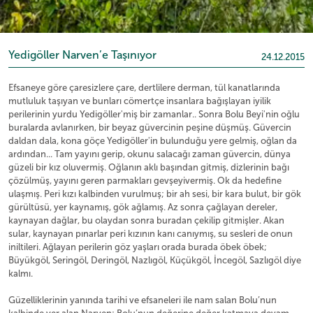
Yedigöller Narven’e Taşınıyor
24.12.2015
Efsaneye göre çaresizlere çare, dertlilere derman, tül kanatlarında
mutluluk taşıyan ve bunları cömertçe insanlara bağışlayan iyilik
perilerinin yurdu Yedigöller'miş bir zamanlar.. Sonra Bolu Beyi'nin oğlu
buralarda avlanırken, bir beyaz güvercinin peşine düşmüş. Güvercin
daldan dala, kona göçe Yedigöller'in bulunduğu yere gelmiş, oğlan da
ardından... Tam yayını gerip, okunu salacağı zaman güvercin, dünya
güzeli bir kız oluvermiş. Oğlanın aklı başından gitmiş, dizlerinin bağı
çözülmüş, yayını geren parmakları gevşeyivermiş. Ok da hedefine
ulaşmış. Peri kızı kalbinden vurulmuş; bir ah sesi, bir kara bulut, bir gök
gürültüsü, yer kaynamış, gök ağlamış. Az sonra çağlayan dereler,
kaynayan dağlar, bu olaydan sonra buradan çekilip gitmişler. Akan
sular, kaynayan pınarlar peri kızının kanı canıymış, su sesleri de onun
iniltileri. Ağlayan perilerin göz yaşları orada burada öbek öbek;
Büyükgöl, Seringöl, Deringöl, Nazlıgöl, Küçükgöl, İncegöl, Sazlıgöl diye
kalmı.
Güzelliklerinin yanında tarihi ve efsaneleri ile nam salan Bolu’nun