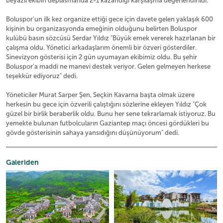
beyazlı ekibin deplasmanda 2-1 kazandığı karşılaşma değerlendirildi.
Boluspor'un ilk kez organize ettiği gece için davete gelen yaklaşık 600
kişinin bu organizasyonda emeğinin olduğunu belirten Boluspor
kulübü basın sözcüsü Serdar Yıldız "Büyük emek vererek hazırlanan bir
çalışma oldu. Yönetici arkadaşlarım önemli bir özveri gösterdiler.
Sinevizyon gösterisi için 2 gün uyumayan ekibimiz oldu. Bu şehir
Boluspor'a maddi ne manevi destek veriyor. Gelen gelmeyen herkese
teşekkür ediyoruz" dedi.
Yöneticiler Murat Sarper Şen, Seçkin Kavarna başta olmak üzere
herkesin bu gece için özverili çalıştığını sözlerine ekleyen Yıldız "Çok
güzel bir birlik beraberlik oldu. Bunu her sene tekrarlamak istiyoruz. Bu
yemekte bulunan futbolcuların Gaziantep maçı öncesi gördükleri bu
gövde gösterisinin sahaya yansıdığını düşünüyorum" dedi.
Galeriden