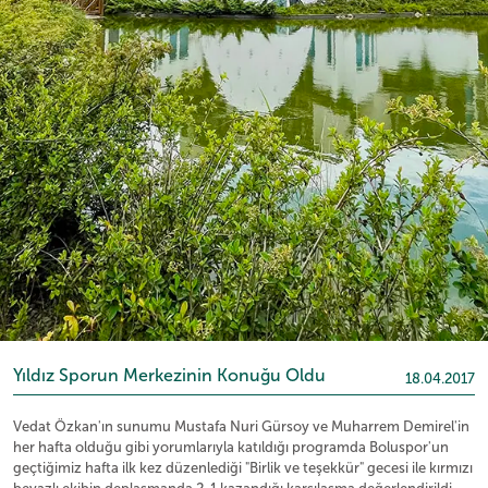
Yıldız Sporun Merkezinin Konuğu Oldu
18.04.2017
Vedat Özkan'ın sunumu Mustafa Nuri Gürsoy ve Muharrem Demirel'in
her hafta olduğu gibi yorumlarıyla katıldığı programda Boluspor'un
geçtiğimiz hafta ilk kez düzenlediği "Birlik ve teşekkür" gecesi ile kırmızı