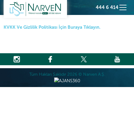
444 6 414
KVKK Ve Gizlilik Politikası İçin Buraya Tıklayın.
Tüm Hakları Saklıdır 2026 © Narven A.Ş.