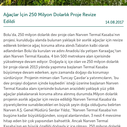
Ağaçlar İçin 250 Milyon Dolarlık Proje Revize
Edildi
14.08.2017
Bolu’da, 250 milyon dolarlık dev proje olan Narven Termal Kasaba’nın
projesi, kurulduğu alanda bulunan yaklaşık bir asırlık ağaçlar için revize
edilerek binlerce ağaç koruma altına alındı.Tabiatın kalbi olarak
adlandırılan Bolu’da kurulan ve adını Anadolu’da yetişen Karaağaç’tan
alan Narven Termal Kasaba, 4 bin 500 metrekare alan içerisinde
yükselmeye devam ediyor. Doğayla iç içe olan ve 250 milyon dolarlık
bir proje olarak 2013 yılında yapımına başlanan Termal Kasaba
büyümeye devam ederken, aynı zamanda doğayı da korumayı
sürdürüyor. Projenin mimarı olan Tuncay Çavdar’a yatırımcıların, ‘bu
dev projeyi doğanın içinde kaybedin’ isteği üzerine başlanan Narven
Termal Kasaba alanı içerisinde bulunan arazideki yaklaşık yüz yıllık
ağaçlar plakalanarak koruma altına alınmış durumda.Milyon dolarlık
projenin asırlık ağaçlar için revize edildiği Narven Termal Kasaba’da
ziyaretçilerine sunabilecekleri en büyük şeyin doğa olduğunu belirten
Narven A.Ş. Genel Müdürü Serdar Yıldız, “Narven Termal Kasaba’nın
bugüne kadar büyüklüğünden, sosyal alanlarından, 3 nesil 4 mevsime
hitap eden bir çok yapısından bahsettik. Ancak Narven Termal
Kasaba’nın en büyük özelliği doğayla iç içe olması. 250 milyon dolarlık