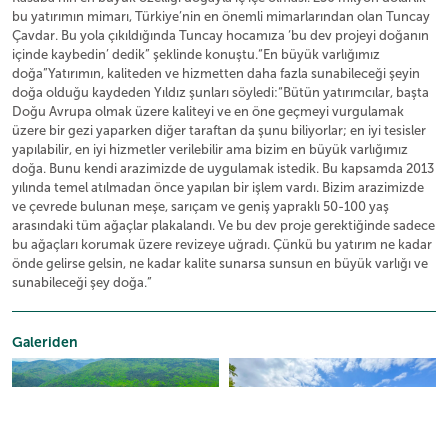
bu yatırımın mimarı, Türkiye’nin en önemli mimarlarından olan Tuncay
Çavdar. Bu yola çıkıldığında Tuncay hocamıza ‘bu dev projeyi doğanın
içinde kaybedin’ dedik” şeklinde konuştu.“En büyük varlığımız
doğa”Yatırımın, kaliteden ve hizmetten daha fazla sunabileceği şeyin
doğa olduğu kaydeden Yıldız şunları söyledi:“Bütün yatırımcılar, başta
Doğu Avrupa olmak üzere kaliteyi ve en öne geçmeyi vurgulamak
üzere bir gezi yaparken diğer taraftan da şunu biliyorlar; en iyi tesisler
yapılabilir, en iyi hizmetler verilebilir ama bizim en büyük varlığımız
doğa. Bunu kendi arazimizde de uygulamak istedik. Bu kapsamda 2013
yılında temel atılmadan önce yapılan bir işlem vardı. Bizim arazimizde
ve çevrede bulunan meşe, sarıçam ve geniş yapraklı 50-100 yaş
arasındaki tüm ağaçlar plakalandı. Ve bu dev proje gerektiğinde sadece
bu ağaçları korumak üzere revizeye uğradı. Çünkü bu yatırım ne kadar
önde gelirse gelsin, ne kadar kalite sunarsa sunsun en büyük varlığı ve
sunabileceği şey doğa.”
Galeriden