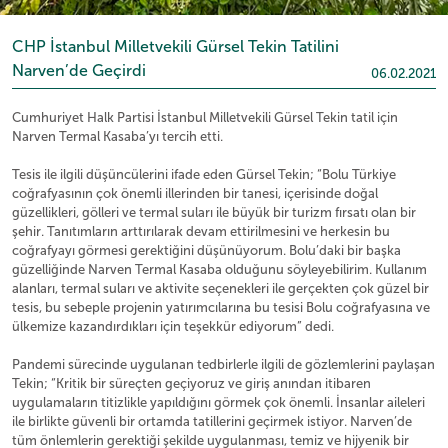
CHP İstanbul Milletvekili Gürsel Tekin Tatilini
Narven’de Geçirdi
06.02.2021
Cumhuriyet Halk Partisi İstanbul Milletvekili Gürsel Tekin tatil için
Narven Termal Kasaba’yı tercih etti.
Tesis ile ilgili düşüncülerini ifade eden Gürsel Tekin; “Bolu Türkiye
coğrafyasının çok önemli illerinden bir tanesi, içerisinde doğal
güzellikleri, gölleri ve termal suları ile büyük bir turizm fırsatı olan bir
şehir. Tanıtımların arttırılarak devam ettirilmesini ve herkesin bu
coğrafyayı görmesi gerektiğini düşünüyorum. Bolu’daki bir başka
güzelliğinde Narven Termal Kasaba olduğunu söyleyebilirim. Kullanım
alanları, termal suları ve aktivite seçenekleri ile gerçekten çok güzel bir
tesis, bu sebeple projenin yatırımcılarına bu tesisi Bolu coğrafyasına ve
ülkemize kazandırdıkları için teşekkür ediyorum” dedi.
Pandemi sürecinde uygulanan tedbirlerle ilgili de gözlemlerini paylaşan
Tekin; “Kritik bir süreçten geçiyoruz ve giriş anından itibaren
uygulamaların titizlikle yapıldığını görmek çok önemli. İnsanlar aileleri
ile birlikte güvenli bir ortamda tatillerini geçirmek istiyor. Narven’de
tüm önlemlerin gerektiği şekilde uygulanması, temiz ve hijyenik bir