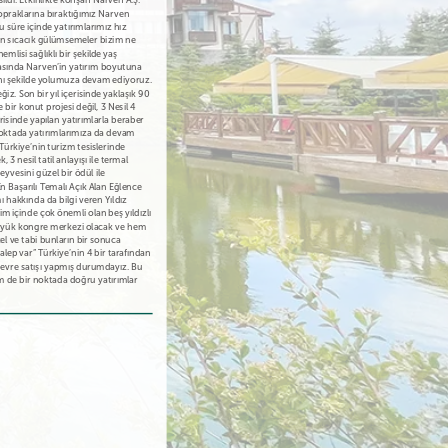
ldi. Etkinlikte konşan Narven A.Ş.
topraklarına bıraktığımız Narven
 süre içinde yatırımlarımız hız
n sıcacık gülümsemeler bizim ne
lisi sağlıklı bir şekilde yaş
masında Narven’in yatırım boyutuna
ynı şekilde yolumuza devam ediyoruz.
iz. Son bir yıl içerisinde yaklaşık 90
ir konut projesi değil, 3 Nesil 4
risinde yapılan yatırımlarla beraber
 noktada yatırımlarımıza da devam
Türkiye’nin turizm tesislerinde
3 nesil tatil anlayışı ile termal
yvesini güzel bir ödül ile
 Başarılı Temalı Açık Alan Eğlence
ı hakkında da bilgi veren Yıldız
im içinde çok önemli olan beş yıldızlı
 büyük kongre merkezi olacak ve hem
el ve tabi bunların bir sonuca
lep var” Türkiye’nin 4 bir tarafından
 devre satışı yapmış durumdayız. Bu
m de bir noktada doğru yatırımlar
ir yer odalar
Oldukça güzel bi yer manzarasıyla,
Gayet temiz ve güzeldi
Cenn
…
güler yüzlü çalışanlarıyla. Tekrar…
Sümeyye Rana
Ethem Kılıç
Tunca
il geçirdik
Her sene severek geldiğimiz, huzur
Her sene ailece tercih ettiğimiz bir
Kesin
dolduğumuz bir ortam… Gerek…
işletme. Tavsiye ederim…