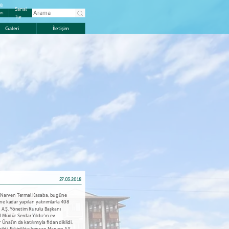
lı
Sanal
ın
Tur
Galeri
İletişim
27.03.2018
an Narven Termal Kasaba, bugüne
ne kadar yapılan yatırımlarla 408
n A.Ş. Yönetim Kurulu Başkanı
l Müdür Serdar Yıldız’ın ev
Ünal’ın da katılımıyla fidan dikildi.