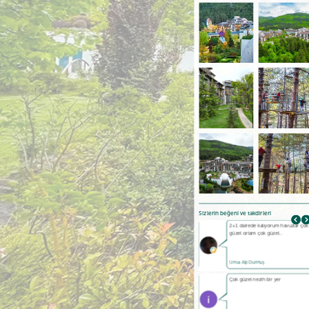
Sizlerin beğeni ve takdirleri
Güzel bir tesis . Havuzlar ve tesis
2+1 dairede kalıyorum havuzlar çok
temiz ,…
güzel ortam çok güzel…
Ş. Özgül
Umut Alp Durmuş
Beş yıldızlı bir devre tatil
Çok güzel nezih bir yer