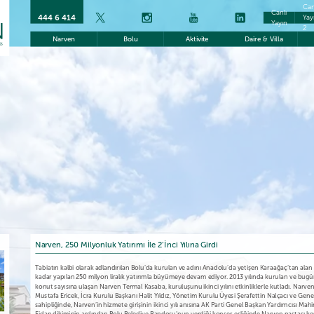
Can
Canlı
444 6 414
Yay
Yayın
2
Narven
Bolu
Aktivite
Daire & Villa
Narven, 250 Milyonluk Yatırımı İle 2’İnci Yılına Girdi
Tabiatın kalbi olarak adlandırılan Bolu’da kurulan ve adını Anadolu’da yetişen Karaağaç’tan al
kadar yapılan 250 milyon liralık yatırımla büyümeye devam ediyor. 2013 yılında kurulan ve bugü
konut sayısına ulaşan Narven Termal Kasaba, kuruluşunu ikinci yılını etkinliklerle kutladı. Narve
Mustafa Ericek, İcra Kurulu Başkanı Halit Yıldız, Yönetim Kurulu Üyesi Şerafettin Nalçacı ve Gene
sahipliğinde, Narven’in hizmete girişinin ikinci yılı anısına AK Parti Genel Başkan Yardımcısı Mahir 