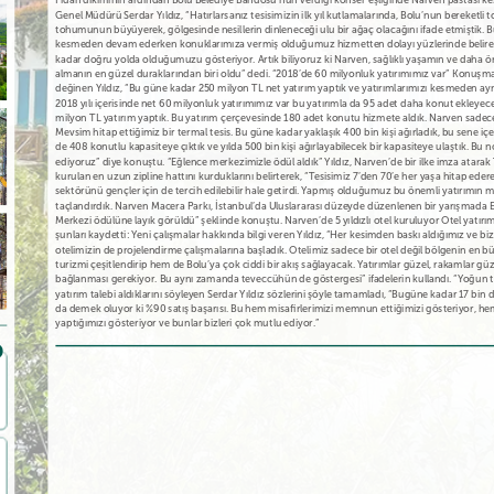
Fidan dikiminin ardından Bolu Belediye Bandosu’nun verdiği konser eşliğinde Narven pastası kesi
Genel Müdürü Serdar Yıldız, “Hatırlarsanız tesisimizin ilk yıl kutlamalarında, Bolu’nun bereketli 
tohumunun büyüyerek, gölgesinde nesillerin dinleneceği ulu bir ağaç olacağını ifade etmiştik. Bu
kesmeden devam ederken konuklarımıza vermiş olduğumuz hizmetten dolayı yüzlerinde belire
kadar doğru yolda olduğumuzu gösteriyor. Artık biliyoruz ki Narven, sağlıklı yaşamın ve daha önem
almanın en güzel duraklarından biri oldu” dedi. “2018’de 60 milyonluk yatırımımız var” Konuş
değinen Yıldız, “Bu güne kadar 250 milyon TL net yatırım yaptık ve yatırımlarımızı kesmeden a
2018 yılı içerisinde net 60 milyonluk yatırımımız var bu yatırımla da 95 adet daha konut ekleyeceğ
milyon TL yatırım yaptık. Bu yatırım çerçevesinde 180 adet konutu hizmete aldık. Narven sadece b
Mevsim hitap ettiğimiz bir termal tesis. Bu güne kadar yaklaşık 400 bin kişi ağırladık, bu sene içe
de 408 konutlu kapasiteye çıktık ve yılda 500 bin kişi ağırlayabilecek bir kapasiteye ulaştık. Bu
ediyoruz” diye konuştu. “Eğlence merkezimizle ödül aldık” Yıldız, Narven’de bir ilke imza atarak 
kurulan en uzun zipline hattını kurduklarını belirterek, “Tesisimiz 7’den 70’e her yaşa hitap ederek, 
sektörünü gençler için de tercih edilebilir hale getirdi. Yapmış olduğumuz bu önemli yatırımın me
taçlandırdık. Narven Macera Parkı, İstanbul’da Uluslararası düzeyde düzenlenen bir yarışmada En
Merkezi ödülüne layık görüldü” şeklinde konuştu. Narven’de 5 yıldızlı otel kuruluyor Otel yatırım
şunları kaydetti: Yeni çalışmalar hakkında bilgi veren Yıldız, “Her kesimden baskı aldığımız ve biz
otelimizin de projelendirme çalışmalarına başladık. Otelimiz sadece bir otel değil bölgenin en
turizmi çeşitlendirip hem de Bolu’ya çok ciddi bir akış sağlayacak. Yatırımlar güzel, rakamlar güz
bağlanması gerekiyor. Bu aynı zamanda teveccühün de göstergesi” ifadelerin kullandı. “Yoğun ta
yatırım talebi aldıklarını söyleyen Serdar Yıldız sözlerini şöyle tamamladı, “Bugüne kadar 17 bin
da demek oluyor ki %90 satış başarısı. Bu hem misafirlerimizi memnun ettiğimizi gösteriyor, he
yaptığımızı gösteriyor ve bunlar bizleri çok mutlu ediyor.”
Ailenizle gönül rahatlığıyla tatil
Dinlenmek için birebir yaz aylarında
Çok konforlu sakin b
yapabileceğiniz bir tesis. Vaktin nasıl…
daha da güzelmiş yayla…
çok temiz yemekler
İbrahim Alpay
Soner Cander
Bahadır Kotan
Bolu’da, harika bir ortam…
Hijyenik, temiz, nezih, çalışanlar
Çok güzel.. iyi bir tat
Teşekkürler, Narven
kibar, sosyal imkanı geniş, yemek…