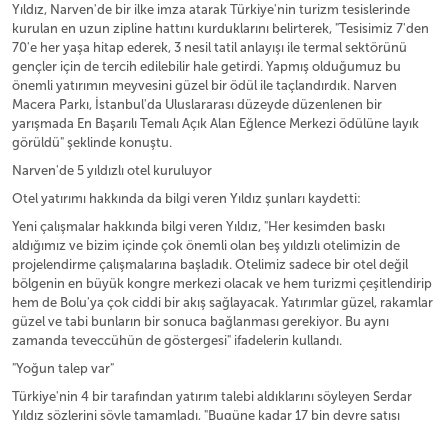
Yıldız, Narven'de bir ilke imza atarak Türkiye'nin turizm tesislerinde
kurulan en uzun zipline hattını kurduklarını belirterek, "Tesisimiz 7'den
70'e her yaşa hitap ederek, 3 nesil tatil anlayışı ile termal sektörünü
gençler için de tercih edilebilir hale getirdi. Yapmış olduğumuz bu
önemli yatırımın meyvesini güzel bir ödül ile taçlandırdık. Narven
Macera Parkı, İstanbul'da Uluslararası düzeyde düzenlenen bir
yarışmada En Başarılı Temalı Açık Alan Eğlence Merkezi ödülüne layık
görüldü" şeklinde konuştu.
Narven'de 5 yıldızlı otel kuruluyor
Otel yatırımı hakkında da bilgi veren Yıldız şunları kaydetti:
Yeni çalışmalar hakkında bilgi veren Yıldız, "Her kesimden baskı
aldığımız ve bizim içinde çok önemli olan beş yıldızlı otelimizin de
projelendirme çalışmalarına başladık. Otelimiz sadece bir otel değil
bölgenin en büyük kongre merkezi olacak ve hem turizmi çeşitlendirip
hem de Bolu'ya çok ciddi bir akış sağlayacak. Yatırımlar güzel, rakamlar
güzel ve tabi bunların bir sonuca bağlanması gerekiyor. Bu aynı
zamanda teveccühün de göstergesi" ifadelerin kullandı.
"Yoğun talep var"
Türkiye'nin 4 bir tarafından yatırım talebi aldıklarını söyleyen Serdar
Yıldız sözlerini şöyle tamamladı, "Bugüne kadar 17 bin devre satışı
yapmış durumdayız. Bu da demek oluyor ki %90 satış başarısı. Bu hem