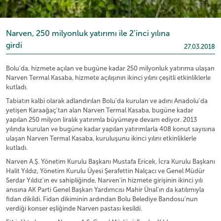
Narven, 250 milyonluk yatırımı ile 2’inci yılına
girdi
27.03.2018
Bolu'da, hizmete açılan ve bugüne kadar 250 milyonluk yatırıma ulaşan
Narven Termal Kasaba, hizmete açılışının ikinci yılını çeşitli etkinliklerle
kutladı.
Tabiatın kalbi olarak adlandırılan Bolu'da kurulan ve adını Anadolu'da
yetişen Karaağaç'tan alan Narven Termal Kasaba, bugüne kadar
yapılan 250 milyon liralık yatırımla büyümeye devam ediyor. 2013
yılında kurulan ve bugüne kadar yapılan yatırımlarla 408 konut sayısına
ulaşan Narven Termal Kasaba, kuruluşunu ikinci yılını etkinliklerle
kutladı.
Narven A.Ş. Yönetim Kurulu Başkanı Mustafa Ericek, İcra Kurulu Başkanı
Halit Yıldız, Yönetim Kurulu Üyesi Şerafettin Nalçacı ve Genel Müdür
Serdar Yıldız'ın ev sahipliğinde, Narven'in hizmete girişinin ikinci yılı
anısına AK Parti Genel Başkan Yardımcısı Mahir Ünal'ın da katılımıyla
fidan dikildi. Fidan dikiminin ardından Bolu Belediye Bandosu'nun
verdiği konser eşliğinde Narven pastası kesildi.