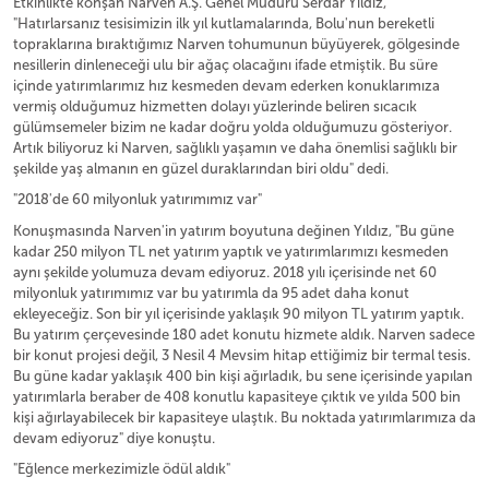
Etkinlikte konşan Narven A.Ş. Genel Müdürü Serdar Yıldız,
"Hatırlarsanız tesisimizin ilk yıl kutlamalarında, Bolu'nun bereketli
topraklarına bıraktığımız Narven tohumunun büyüyerek, gölgesinde
nesillerin dinleneceği ulu bir ağaç olacağını ifade etmiştik. Bu süre
içinde yatırımlarımız hız kesmeden devam ederken konuklarımıza
vermiş olduğumuz hizmetten dolayı yüzlerinde beliren sıcacık
gülümsemeler bizim ne kadar doğru yolda olduğumuzu gösteriyor.
Artık biliyoruz ki Narven, sağlıklı yaşamın ve daha önemlisi sağlıklı bir
şekilde yaş almanın en güzel duraklarından biri oldu" dedi.
"2018'de 60 milyonluk yatırımımız var"
Konuşmasında Narven'in yatırım boyutuna değinen Yıldız, "Bu güne
kadar 250 milyon TL net yatırım yaptık ve yatırımlarımızı kesmeden
aynı şekilde yolumuza devam ediyoruz. 2018 yılı içerisinde net 60
milyonluk yatırımımız var bu yatırımla da 95 adet daha konut
ekleyeceğiz. Son bir yıl içerisinde yaklaşık 90 milyon TL yatırım yaptık.
Bu yatırım çerçevesinde 180 adet konutu hizmete aldık. Narven sadece
bir konut projesi değil, 3 Nesil 4 Mevsim hitap ettiğimiz bir termal tesis.
Bu güne kadar yaklaşık 400 bin kişi ağırladık, bu sene içerisinde yapılan
yatırımlarla beraber de 408 konutlu kapasiteye çıktık ve yılda 500 bin
kişi ağırlayabilecek bir kapasiteye ulaştık. Bu noktada yatırımlarımıza da
devam ediyoruz" diye konuştu.
"Eğlence merkezimizle ödül aldık"