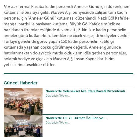
Narven
Termal Kasaba kadın personeli Anneler Günü için düzenlenen
kutlama ile biraraya geldi.
Narven
A,Ş, bünyesinde çalışan tüm kadın
personel için "Anneler Günü" kutlaması düzenlendi, Nazlı Göl Kafe'de
mangal partisi ile başlayan kutlama, Büyük Göl Kafe'de müzik ve
hazırlanan ikramlar eşliğinde devam etti, Etkinlikte kadın personelin
anneler günü kutlanırken, kendilerine çiçek ve çeşitli hediyeler verildi,
Türkiye genelinde görev yapan 150 kadın personelin katıldığı
kutlamada yaşanan coşku görülmeye değerdi, Anneler gününde
hatırlanmaktan dolayı çok mutlu olduklarını dile getiren personeller,
anlamlı hediye ve çiçekicin
Narven
A,Ş, İnsan Kaynakları birim
yetkililerine tesekkü r etti ler.
Güncel Haberler
Narven’de Geleneksel Aile İftarı Daveti Düzenlendi
Detayı için Tıklayın...
Narven’de 10. Yıl Hizmet Ödülleri ve…
Detayı için Tıklayın...