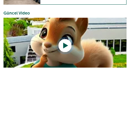
Güncel Video
Sizlerin beğeni ve takdirleri
2+1 dairede kalıyorum havuzlar çok güzel ortam çok güzel…
Umut Alp Durmuş
Çok güzel nezih bir yer
İlhan Demirbaş