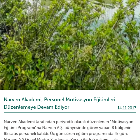
Narven Akademi, Personel Motivasyon Eğitimleri
Düzenlemeye Devam Ediyor
14.11.2017
Narven Akademi tarafından periyodik olarak düzenlenen “Motivasyon
Eğitimi Programı”na Narven A.Ş. bünyesinde görev yapan 8 bölgenin
85 satış personeli katıldı. Üç gün süren eğitim programında ilk gün;
Narven A.Ş Genel Müdür Yardımcısı Recep Aydoğanlı’nın açılış