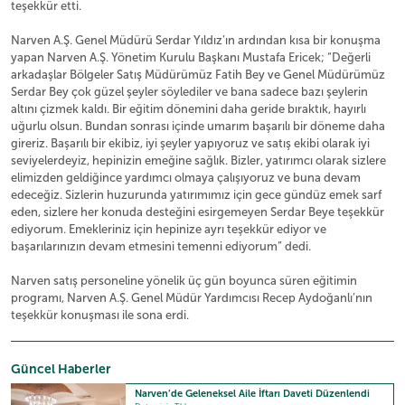
teşekkür etti.
Narven A.Ş. Genel Müdürü Serdar Yıldız’ın ardından kısa bir konuşma
yapan Narven A.Ş. Yönetim Kurulu Başkanı Mustafa Ericek; “Değerli
arkadaşlar Bölgeler Satış Müdürümüz Fatih Bey ve Genel Müdürümüz
Serdar Bey çok güzel şeyler söylediler ve bana sadece bazı şeylerin
altını çizmek kaldı. Bir eğitim dönemini daha geride bıraktık, hayırlı
uğurlu olsun. Bundan sonrası içinde umarım başarılı bir döneme daha
gireriz. Başarılı bir ekibiz, iyi şeyler yapıyoruz ve satış ekibi olarak iyi
seviyelerdeyiz, hepinizin emeğine sağlık. Bizler, yatırımcı olarak sizlere
elimizden geldiğince yardımcı olmaya çalışıyoruz ve buna devam
edeceğiz. Sizlerin huzurunda yatırımımız için gece gündüz emek sarf
eden, sizlere her konuda desteğini esirgemeyen Serdar Beye teşekkür
ediyorum. Emekleriniz için hepinize ayrı teşekkür ediyor ve
başarılarınızın devam etmesini temenni ediyorum” dedi.
Narven satış personeline yönelik üç gün boyunca süren eğitimin
programı, Narven A.Ş. Genel Müdür Yardımcısı Recep Aydoğanlı’nın
teşekkür konuşması ile sona erdi.
Güncel Haberler
Narven’de Geleneksel Aile İftarı Daveti Düzenlendi