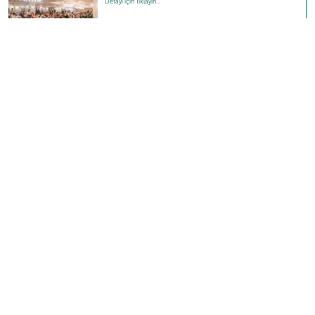
Detayı için Tıklayın...
Narven’de 10. Yıl Hizmet Ödülleri ve…
Detayı için Tıklayın...
Güncel Video
Sizlerin beğeni ve takdirleri