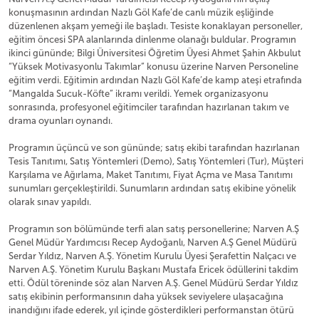
konuşmasının ardından Nazlı Göl Kafe’de canlı müzik eşliğinde
düzenlenen akşam yemeği ile başladı. Tesiste konaklayan personeller,
eğitim öncesi SPA alanlarında dinlenme olanağı buldular. Programın
ikinci gününde; Bilgi Üniversitesi Öğretim Üyesi Ahmet Şahin Akbulut
“Yüksek Motivasyonlu Takımlar” konusu üzerine Narven Personeline
eğitim verdi. Eğitimin ardından Nazlı Göl Kafe’de kamp ateşi etrafında
“Mangalda Sucuk-Köfte” ikramı verildi. Yemek organizasyonu
sonrasında, profesyonel eğitimciler tarafından hazırlanan takım ve
drama oyunları oynandı.
Programın üçüncü ve son gününde; satış ekibi tarafından hazırlanan
Tesis Tanıtımı, Satış Yöntemleri (Demo), Satış Yöntemleri (Tur), Müşteri
Karşılama ve Ağırlama, Maket Tanıtımı, Fiyat Açma ve Masa Tanıtımı
sunumları gerçekleştirildi. Sunumların ardından satış ekibine yönelik
olarak sınav yapıldı.
Programın son bölümünde terfi alan satış personellerine; Narven A.Ş
Genel Müdür Yardımcısı Recep Aydoğanlı, Narven A.Ş Genel Müdürü
Serdar Yıldız, Narven A.Ş. Yönetim Kurulu Üyesi Şerafettin Nalçacı ve
Narven A.Ş. Yönetim Kurulu Başkanı Mustafa Ericek ödüllerini takdim
etti. Ödül töreninde söz alan Narven A.Ş. Genel Müdürü Serdar Yıldız
satış ekibinin performansının daha yüksek seviyelere ulaşacağına
inandığını ifade ederek, yıl içinde gösterdikleri performanstan ötürü