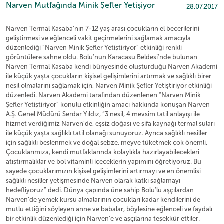
Narven Mutfağında Minik Şefler Yetişiyor
28.07.2017
Narven Termal Kasaba’nın 7-12 yaş arası çocukların el becerilerini
geliştirmesi ve eğlenceli vakit geçirmelerini sağlamak amacıyla
düzenlediği “Narven Minik Şefler Yetiştiriyor” etkinliği renkli
görüntülere sahne oldu. Bolu’nun Karacasu Beldesi’nde bulunan
Narven Termal Kasaba kendi bünyesinde oluşturduğu Narven Akademi
ile küçük yaşta çocukların kişisel gelişimlerini artırmak ve sağlıklı birer
nesil olmalarını sağlamak için, Narven Minik Şefler Yetiştiriyor etkinliği
düzenledi. Narven Akademi tarafından düzenlenen “Narven Minik
Şefler Yetiştiriyor” konulu etkinliğin amacı hakkında konuşan Narven
A.Ş. Genel Müdürü Serdar Yıldız, “3 nesil, 4 mevsim tatil anlayışı ile
hizmet verdiğimiz Narven’de, eşsiz doğası ve şifa kaynağı termal suları
ile küçük yaşta sağlıklı tatil olanağı sunuyoruz. Ayrıca sağlıklı nesiller
için sağlıklı beslenmek ve doğal sebze, meyve tüketmek çok önemli.
Çocuklarımıza, kendi mutfaklarında kolaylıkla hazırlayabilecekleri
atıştırmalıklar ve bol vitaminli içeceklerin yapımını öğretiyoruz. Bu
sayede çocuklarımızın kişisel gelişimlerini artırmayı ve en önemlisi
sağlıklı nesiller yetişmesinde Narven olarak katkı sağlamayı
hedefliyoruz” dedi. Dünya çapında üne sahip Bolu’lu aşçılardan
Narven’de yemek kursu almalarının çocukları kadar kendilerini de
mutlu ettiğini söyleyen anne ve babalar, böylesine eğlenceli ve faydalı
bir etkinlik düzenlediği için Narven’e ve aşçılarına teşekkür ettiler.