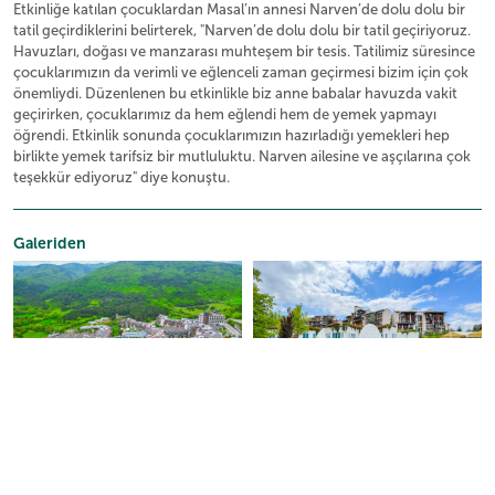
Etkinliğe katılan çocuklardan Masal’ın annesi Narven’de dolu dolu bir
tatil geçirdiklerini belirterek, "Narven’de dolu dolu bir tatil geçiriyoruz.
Havuzları, doğası ve manzarası muhteşem bir tesis. Tatilimiz süresince
çocuklarımızın da verimli ve eğlenceli zaman geçirmesi bizim için çok
önemliydi. Düzenlenen bu etkinlikle biz anne babalar havuzda vakit
geçirirken, çocuklarımız da hem eğlendi hem de yemek yapmayı
öğrendi. Etkinlik sonunda çocuklarımızın hazırladığı yemekleri hep
birlikte yemek tarifsiz bir mutluluktu. Narven ailesine ve aşçılarına çok
teşekkür ediyoruz" diye konuştu.
Galeriden
Sizlerin beğeni ve takdirleri
2+1 dairede kalıyorum havuzlar çok güzel ortam çok güzel…