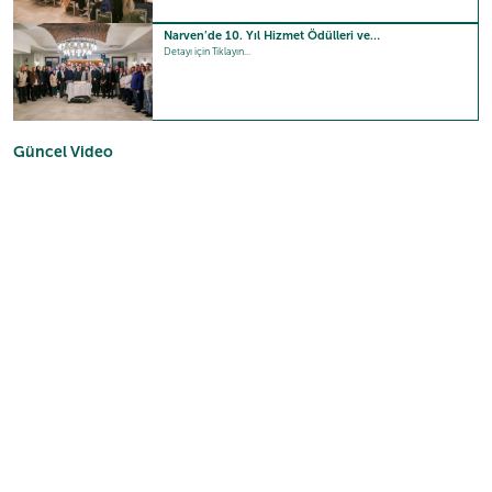
Narven’de 10. Yıl Hizmet Ödülleri ve…
Detayı için Tıklayın...
Güncel Video
Sizlerin beğeni ve takdirleri
2+1 dairede kalıyorum havuzlar çok güzel ortam çok güzel…