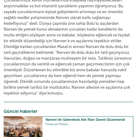
Çocuklarımıza, kendi mutfaklarında kolaylıkla hazırlayabilecekleri
atıştırmalıklar ve bol vitaminli içeceklerin yapımını öğretiyoruz. Bu
sayede çocuklarımızın kişisel gelişimlerini artırmayı ve en önemlisi
sağlıklı nesiller yetişmesinde Narven olarak katkı sağlamayı
hedefliyoruz” dedi. Dünya çapında üne sahip Bolu’lu aşçılardan
Narven’de yemek kursu almalarının çocukları kadar kendilerini de
mutlu ettiğini söyleyen anne ve babalar, böylesine eğlenceli ve faydalı
bir etkinlik düzenlediği için Narven’e ve aşçılarına teşekkür ettiler.
Etkinliğe katılan çocuklardan Masal’ın annesi Narven’de dolu dolu bir
tatil geçirdiklerini belirterek, "Narven’de dolu dolu bir tatil geçiriyoruz.
Havuzları, doğası ve manzarası muhteşem bir tesis. Tatilimiz süresince
çocuklarımızın da verimli ve eğlenceli zaman geçirmesi bizim için çok
önemliydi. Düzenlenen bu etkinlikle biz anne babalar havuzda vakit
geçirirken, çocuklarımız da hem eğlendi hem de yemek yapmayı
öğrendi. Etkinlik sonunda çocuklarımızın hazırladığı yemekleri hep
birlikte yemek tarifsiz bir mutluluktu. Narven ailesine ve aşçılarına çok
teşekkür ediyoruz" diye konuştu.
Güncel Haberler
Narven’de Geleneksel Aile İftarı Daveti Düzenlendi
Detayı için Tıklayın...