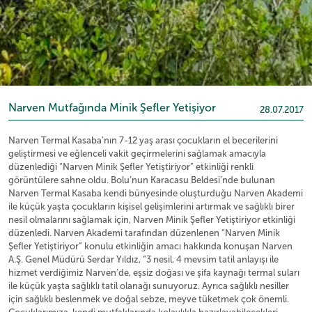
Narven Mutfağında Minik Şefler Yetişiyor
28.07.2017
Narven Termal Kasaba’nın 7-12 yaş arası çocukların el becerilerini
geliştirmesi ve eğlenceli vakit geçirmelerini sağlamak amacıyla
düzenlediği “Narven Minik Şefler Yetiştiriyor” etkinliği renkli
görüntülere sahne oldu. Bolu’nun Karacasu Beldesi’nde bulunan
Narven Termal Kasaba kendi bünyesinde oluşturduğu Narven Akademi
ile küçük yaşta çocukların kişisel gelişimlerini artırmak ve sağlıklı birer
nesil olmalarını sağlamak için, Narven Minik Şefler Yetiştiriyor etkinliği
düzenledi. Narven Akademi tarafından düzenlenen “Narven Minik
Şefler Yetiştiriyor” konulu etkinliğin amacı hakkında konuşan Narven
A.Ş. Genel Müdürü Serdar Yıldız, “3 nesil, 4 mevsim tatil anlayışı ile
hizmet verdiğimiz Narven’de, eşsiz doğası ve şifa kaynağı termal suları
ile küçük yaşta sağlıklı tatil olanağı sunuyoruz. Ayrıca sağlıklı nesiller
için sağlıklı beslenmek ve doğal sebze, meyve tüketmek çok önemli.