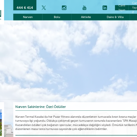
Can
Canlı
444 6 414
Yay
Yayın
2
Narven
Bolu
Aktivite
Daire & Villa
Narven Sakinlerine Özel Ödüller
Narven
Termal Kasaba'da her Pazar fitness alanında düzenlenen turnuvada kıran kırana maçlar 
turnuvaya ilgi yoğundu. Oldukça çekişmeli geçen turnuvanın sonunda kazananlara "SPA Masajı" ve
Kazandıkları ödülleri çok beğenen sporcular, mücadeleye değdiğini söyledi. Ömürlük tatillerini
düzenlenen masa tenisi turnuvası sayesinde çok eğlendiklerini belirttiler.