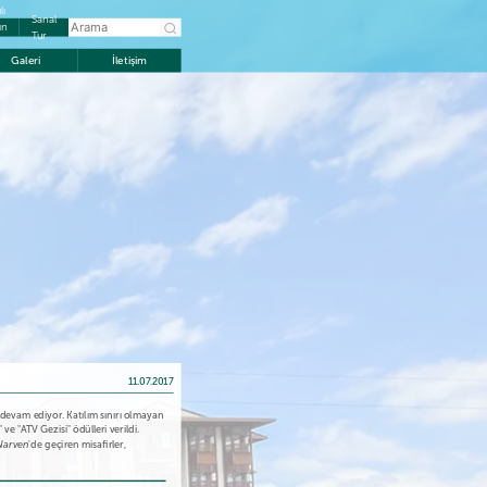
lı
Sanal
ın
Tur
Galeri
İletişim
11.07.2017
devam ediyor. Katılım sınırı olmayan
 "ATV Gezisi" ödülleri verildi.
Narven
'de geçiren misafirler,