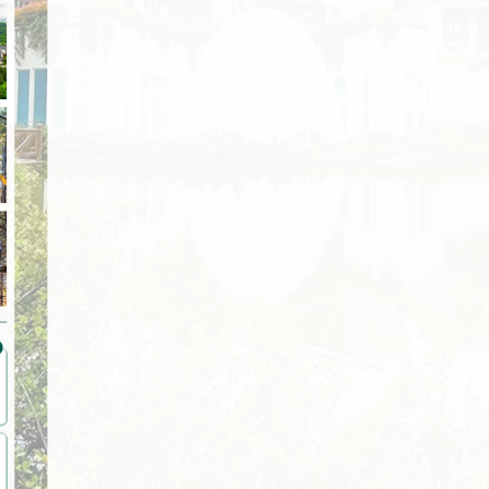
Ailenizle gönül rahatlığıyla tatil
Dinlenmek için birebir yaz aylarında
Çok konforlu sakin b
yapabileceğiniz bir tesis. Vaktin nasıl…
daha da güzelmiş yayla…
çok temiz yemekler
İbrahim Alpay
Soner Cander
Bahadır Kotan
Bolu’da, harika bir ortam…
Hijyenik, temiz, nezih, çalışanlar
Çok güzel.. iyi bir tat
Teşekkürler, Narven
kibar, sosyal imkanı geniş, yemek…