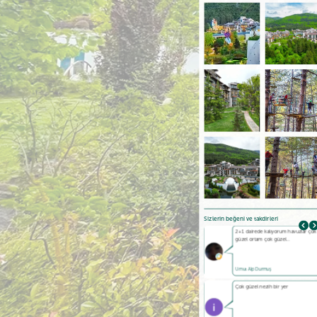
Sizlerin beğeni ve takdirleri
Güzel bir tesis . Havuzlar ve tesis
2+1 dairede kalıyorum havuzlar çok
temiz ,…
güzel ortam çok güzel…
Ş. Özgül
Umut Alp Durmuş
Beş yıldızlı bir devre tatil
Çok güzel nezih bir yer