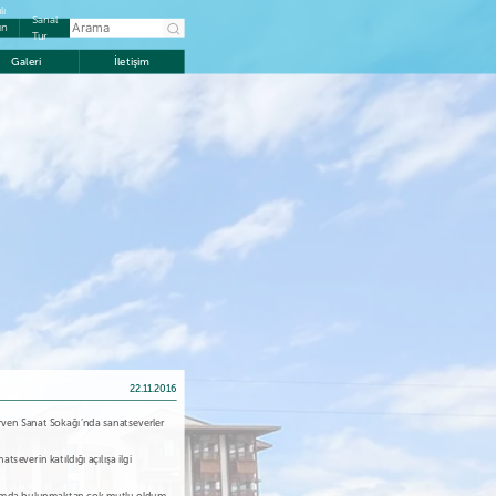
lı
Sanal
ın
Tur
Galeri
İletişim
22.11.2016
arven Sanat Sokağı’nda sanatseverler
severin katıldığı açılışa ilgi
ortamda bulunmaktan çok mutlu oldum.