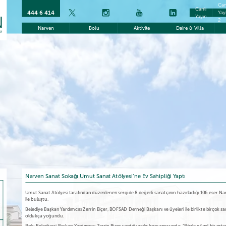
Can
Canlı
444 6 414
Yay
Yayın
2
Narven
Bolu
Aktivite
Daire & Villa
Narven Sanat Sokağı Umut Sanat Atölyesi’ne Ev Sahipliği Yaptı
Umut Sanat Atölyesi tarafından düzenlenen sergide 8 değerli sanatçının hazırladığı 106 eser N
ile buluştu.
Belediye Başkan Yardımcısı Zerrin Biçer, BOFSAD Derneği Başkanı ve üyeleri ile birlikte birçok sanat
oldukça yoğundu.
Bolu Belediyesi Başkan Yardımcısı Zerrin Biçer yaptığı açılış konuşmasında: “Böyle güzel bir 