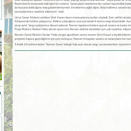
Resim benim imrenerek baktığım bir sanattır. Sanatçıların eserlerine her zaman hayranlıkla bakar
da huzurla dolduğunu hep gözlemlemişimdir. Emeklerine sağlık diyor, Bolu halkımızı sanatla bul
sanatçılarımıza teşekkür ediyorum” dedi.
Umut Sanat Atölyesi sahibesi Ümit Kozan basın mensuplarına şunları söyledi; Eser sahibi sanatçı
Atölyesinde birlikte çalışıyoruz. Birlikte çalıştığımız süre içerisinde 6 karma sergi düzenledik. A
sergi açtık. Sergi açılışlarımız devam edecek. Narven kapılarını bizlere açarak sanata ne kadar 
Proje Müdürü Nedret Yıldız olmak üzere tüm Narven ekibine destekleri için çok teşekkür ediyor
Narven Genel Müdürü Serdar Yıldız sergiyi gezdikten sonra ressam Ümit Kozan’a teşekkürlerini il
projesini hayata geçirdiğimiz için çok mutluyuz. Narven’in kapıları sanata ve sanatçılara her za
5 Aralık 16 tarihine kadar “Narven Sanat Sokağı”nda açık olacak sergi, sanatseverlerin ziyaretini 
Ailenizle gönül rahatlığıyla tatil
Dinlenmek için birebir yaz aylarında
Çok konforlu sakin b
yapabileceğiniz bir tesis. Vaktin nasıl…
daha da güzelmiş yayla…
çok temiz yemekler
İbrahim Alpay
Soner Cander
Bahadır Kotan
Bolu’da, harika bir ortam…
Hijyenik, temiz, nezih, çalışanlar
Çok güzel.. iyi bir tat
Teşekkürler, Narven
kibar, sosyal imkanı geniş, yemek…