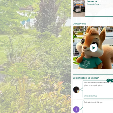
Ödülleri ve…
Detayı için Tıklayın...
Güncel Video
Sizlerin beğeni ve takdirleri
Güzel bir tesis . Havuzlar ve tesis
2+1 dairede kalıyorum havuzlar çok
temiz ,…
güzel ortam çok güzel…
Ş. Özgül
Umut Alp Durmuş
Beş yıldızlı bir devre tatil
Çok güzel nezih bir yer