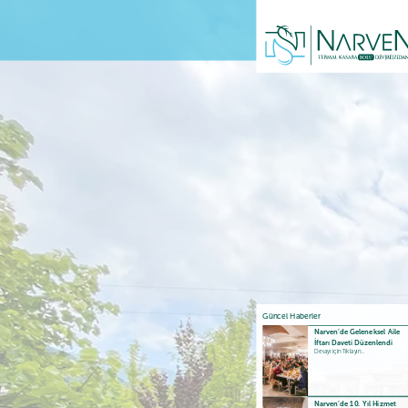
Güncel Haberler
Narven’de Geleneksel Aile
İftarı Daveti Düzenlendi
Detayı için Tıklayın...
Narven’de 10. Yıl Hizmet