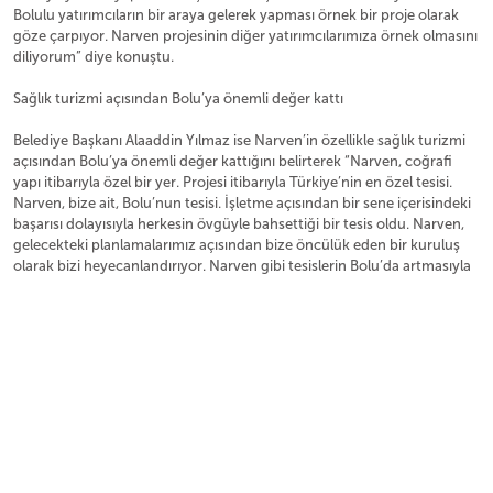
Bolulu yatırımcıların bir araya gelerek yapması örnek bir proje olarak
göze çarpıyor. Narven projesinin diğer yatırımcılarımıza örnek olmasını
diliyorum” diye konuştu.
Sağlık turizmi açısından Bolu’ya önemli değer kattı
Belediye Başkanı Alaaddin Yılmaz ise Narven’in özellikle sağlık turizmi
açısından Bolu’ya önemli değer kattığını belirterek “Narven, coğrafi
yapı itibarıyla özel bir yer. Projesi itibarıyla Türkiye’nin en özel tesisi.
Narven, bize ait, Bolu’nun tesisi. İşletme açısından bir sene içerisindeki
başarısı dolayısıyla herkesin övgüyle bahsettiği bir tesis oldu. Narven,
gelecekteki planlamalarımız açısından bize öncülük eden bir kuruluş
olarak bizi heyecanlandırıyor. Narven gibi tesislerin Bolu’da artmasıyla
birlikte Bolu’nun dünyada yaşanabilir ilk 10 şehir arasına gireceğini
ümit ediyoruz” dedi.
İnanılmaz bir başarı hikâyesi gerçekleştirdiler
Bolu Ticaret ve Sanayi Odası Başkanı Türker Ateş de Narven projesini ilk
anından itibaren takip ettiğini söyleyerek “Bu kadar değerli bir projeyi
Bolu’ya kazandıran yatırımcılarımızı kutluyorum. Yatırımcılar ilk projeye
başlarken kendileri ile istişare etmiştik. Ben onların gözüyle bakamadım
o zaman inanılmaz bir başarı hikâyesi gerçekleştirdiler. Bolu’ya katma