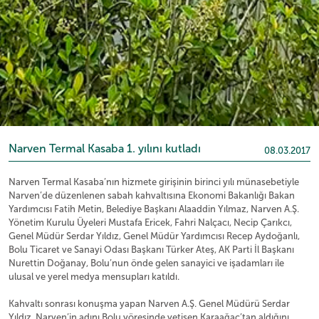
Narven Termal Kasaba 1. yılını kutladı
08.03.2017
Narven Termal Kasaba’nın hizmete girişinin birinci yılı münasebetiyle
Narven’de düzenlenen sabah kahvaltısına Ekonomi Bakanlığı Bakan
Yardımcısı Fatih Metin, Belediye Başkanı Alaaddin Yılmaz, Narven A.Ş.
Yönetim Kurulu Üyeleri Mustafa Ericek, Fahri Nalçacı, Necip Çarıkcı,
Genel Müdür Serdar Yıldız, Genel Müdür Yardımcısı Recep Aydoğanlı,
Bolu Ticaret ve Sanayi Odası Başkanı Türker Ateş, AK Parti İl Başkanı
Nurettin Doğanay, Bolu’nun önde gelen sanayici ve işadamları ile
ulusal ve yerel medya mensupları katıldı.
Kahvaltı sonrası konuşma yapan Narven A.Ş. Genel Müdürü Serdar
Yıldız, Narven’in adını Bolu yöresinde yetişen Karaağaç’tan aldığını