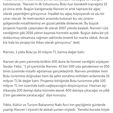
hatırlatarak, “Narven’in ilk tohumunu Bolu’nun bereketli toprağına 10
yıl önce attık. Bugün batığımızda Narven’in artık taptaze bir ağaç
olarak yeşerdiğini görüyoruz. İnşallah bu ağaç büyüyecek ve ulu bir
çınar olacak. İki metropolün arasında bulunan bu ulu çınarın
gölgesinde misafirlerimiz en güzel şekilde dinlenecek. Bu büyük
projenin hazırlık çalışmaları ilk olarak 2007 yılında başladı. Narven’i söz
verdiğimiz gibi 2016 yılının başında hizmete açıldık. Bugün daha bir yılı
doldurmuş olmamıza rağmen sektörde önemli bir marka olduk. Ancak
biz hala bu projeyi bir fidan olarak görüyoruz” dedi.
Narven, 1 yılda Bolu’ya 10 milyon TL katma değer kattı
Narven’de yeni yatırımla birlikte 200 daire ile hizmet verdiğini söyleyen
Serdar Yıldız, “1 yıl içerisinde Narven, 42 bin 500 oda gecelemesi ve 200
binin üzerinde misafir ağırlaması gerçekleştirdi. Narven şimdiden hem
Bolu turizmine doğrudan hem de şehir esnafına istihdam anlamında 10
milyon TL’lik değer kattı. Projemiz bittiğinde Bolu turizmine yıllık 100
milyon TL’nin üzerinde katkı sağlayacağını düşünüyoruz. Haziran ayı
itibarıyla 200 daireyi daha hizmete alarak 400 daireye çıkacağız ve yıllık
2 bin geceleme yaratacağız” diye konuştu.
Yıldız, Kültür ve Turizm Bakanımız Nabi Avcı’nın geçtiğimiz günlerde
yaptığı Narven’i ziyareti ile alakalı şunları söyledi: “Kendisi burada böyle