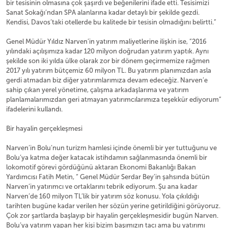
bir tesisinin olmasına çok şaşırdı ve beğenilerini ifade etti. Tesisimizi
Sanat Sokağı’ndan SPA alanlarına kadar detaylı bir şekilde gezdi.
Kendisi, Davos’taki otellerde bu kalitede bir tesisin olmadığını belirtti.”
Genel Müdür Yıldız Narven’in yatırım maliyetlerine ilişkin ise, “2016
yılındaki açılışımıza kadar 120 milyon doğrudan yatırım yaptık. Aynı
şekilde son iki yılda ülke olarak zor bir dönem geçirmemize rağmen
2017 yılı yatırım bütçemiz 60 milyon TL. Bu yatırım planımızdan asla
gerdi atmadan biz diğer yatırımlarımıza devam edeceğiz. Narven’e
sahip çıkan yerel yönetime, çalışma arkadaşlarıma ve yatırım
planlamalarımızdan geri atmayan yatırımcılarımıza teşekkür ediyorum”
ifadelerini kullandı.
Bir hayalin gerçekleşmesi
Narven’in Bolu’nun turizm hamlesi içinde önemli bir yer tuttuğunu ve
Bolu’ya katma değer katacak istihdamın sağlanmasında önemli bir
lokomotif görevi gördüğünü aktaran Ekonomi Bakanlığı Bakan
Yardımcısı Fatih Metin, “ Genel Müdür Serdar Bey’in şahsında bütün
Narven’in yatırımcı ve ortaklarını tebrik ediyorum. Şu ana kadar
Narven’de 160 milyon TL’lik bir yatırım söz konusu. Yola çıkıldığı
tarihten bugüne kadar verilen her sözün yerine getirildiğini görüyoruz.
Çok zor şartlarda başlayıp bir hayalin gerçekleşmesidir bugün Narven.
Bolu’ya yatırım yapan her kişi bizim başımızın tacı ama bu yatırımı