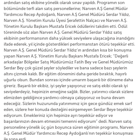
ardından satış ekibine yönelik olarak sınav yapıldı. Programın son
bölümünde terfi alan satış personellerine; Narven A.Ş Genel Müdür
Yardımcısı Recep Aydoğanlı, Narven A.Ş Genel Müdürü Serdar Yıldız,
Narven A.Ş. Yönetim Kurulu Üyesi Şerafettin Nalçacı ve Narven A.Ş.
Yönetim Kurulu Başkanı Mustafa Ericek ödüllerini takdim etti. Ödül
töreninde söz alan Narven A.Ş. Genel Müdürü Serdar Yıldız satış
ekibinin performansının daha yüksek seviyelere ulaşacağına inandığını
ifade ederek, yıl içinde gösterdikleri performanstan ötürü teşekkür etti.
Narven A.Ş. Genel Müdürü Serdar Yıldız’ın ardından kısa bir konuşma
yapan Narven A.Ş. Yönetim Kurulu Başkanı Mustafa Ericek; “Değerli
arkadaşlar Bölgeler Satış Müdürümüz Fatih Bey ve Genel Müdürümüz
Serdar Bey çok güzel şeyler söylediler ve bana sadece bazı şeylerin
altını çizmek kaldı. Bir eğitim dönemini daha geride bıraktık, hayırlı
uğurlu olsun. Bundan sonrası içinde umarım başarılı bir döneme daha
gireriz. Başarılı bir ekibiz, iyi şeyler yapıyoruz ve satış ekibi olarak iyi
seviyelerdeyiz, hepinizin emeğine sağlık. Bizler, yatırımcı olarak sizlere
elimizden geldiğince yardımcı olmaya çalışıyoruz ve buna devam
edeceğiz. Sizlerin huzurunda yatırımımız için gece gündüz emek sarf
eden, sizlere her konuda desteğini esirgemeyen Serdar Beye teşekkür
ediyorum. Emekleriniz için hepinize ayrı teşekkür ediyor ve
başarılarınızın devam etmesini temenni ediyorum” dedi. Narven satış
personeline yönelik üç gün boyunca süren eğitimin programı, Narven
A.Ş. Genel Müdür Yardımcısı Recep Aydoğanlı’nın teşekkür konuşması
ile sona erdi.