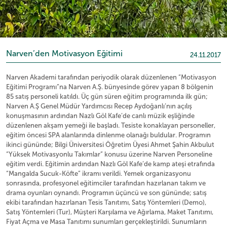
Narven’den Motivasyon Eğitimi
24.11.2017
Narven Akademi tarafından periyodik olarak düzenlenen “Motivasyon
Eğitimi Programı”na Narven A.Ş. bünyesinde görev yapan 8 bölgenin
85 satış personeli katıldı. Üç gün süren eğitim programında ilk gün;
Narven A.Ş Genel Müdür Yardımcısı Recep Aydoğanlı’nın açılış
konuşmasının ardından Nazlı Göl Kafe’de canlı müzik eşliğinde
düzenlenen akşam yemeği ile başladı. Tesiste konaklayan personeller,
eğitim öncesi SPA alanlarında dinlenme olanağı buldular. Programın
ikinci gününde; Bilgi Üniversitesi Öğretim Üyesi Ahmet Şahin Akbulut
“Yüksek Motivasyonlu Takımlar” konusu üzerine Narven Personeline
eğitim verdi. Eğitimin ardından Nazlı Göl Kafe’de kamp ateşi etrafında
“Mangalda Sucuk-Köfte” ikramı verildi. Yemek organizasyonu
sonrasında, profesyonel eğitimciler tarafından hazırlanan takım ve
drama oyunları oynandı. Programın üçüncü ve son gününde; satış
ekibi tarafından hazırlanan Tesis Tanıtımı, Satış Yöntemleri (Demo),
Satış Yöntemleri (Tur), Müşteri Karşılama ve Ağırlama, Maket Tanıtımı,
Fiyat Açma ve Masa Tanıtımı sunumları gerçekleştirildi. Sunumların