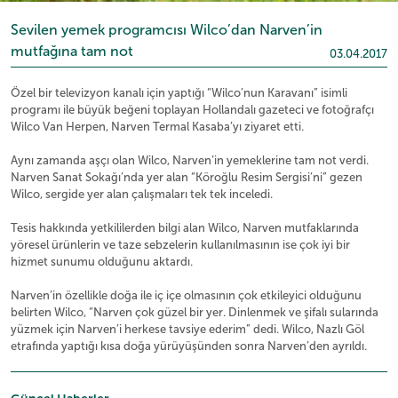
Sevilen yemek programcısı Wilco’dan Narven’in
mutfağına tam not
03.04.2017
Özel bir televizyon kanalı için yaptığı “Wilco’nun Karavanı” isimli
programı ile büyük beğeni toplayan Hollandalı gazeteci ve fotoğrafçı
Wilco Van Herpen, Narven Termal Kasaba’yı ziyaret etti.
Aynı zamanda aşçı olan Wilco, Narven’in yemeklerine tam not verdi.
Narven Sanat Sokağı’nda yer alan “Köroğlu Resim Sergisi’ni” gezen
Wilco, sergide yer alan çalışmaları tek tek inceledi.
Tesis hakkında yetkililerden bilgi alan Wilco, Narven mutfaklarında
yöresel ürünlerin ve taze sebzelerin kullanılmasının ise çok iyi bir
hizmet sunumu olduğunu aktardı.
Narven’in özellikle doğa ile iç içe olmasının çok etkileyici olduğunu
belirten Wilco, “Narven çok güzel bir yer. Dinlenmek ve şifalı sularında
yüzmek için Narven’i herkese tavsiye ederim” dedi. Wilco, Nazlı Göl
etrafında yaptığı kısa doğa yürüyüşünden sonra Narven’den ayrıldı.