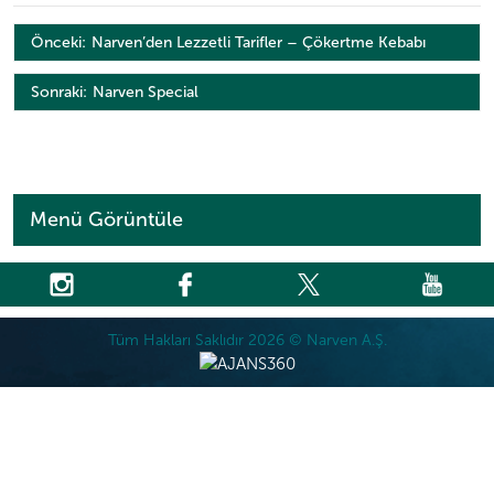
Yazı
Önceki:
Narven’den Lezzetli Tarifler – Çökertme Kebabı
gezinmesi
Sonraki:
Narven Special
Menü Görüntüle
Tüm Hakları Saklıdır 2026 © Narven A.Ş.