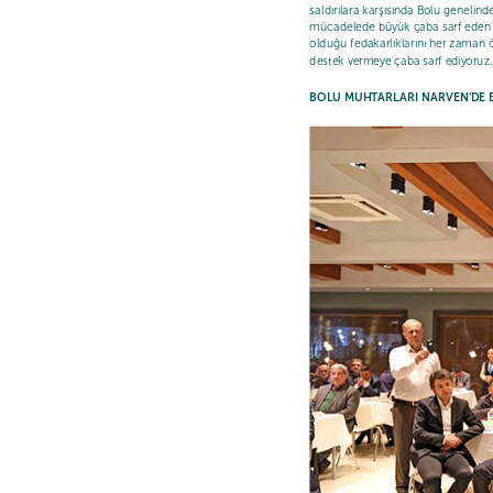
saldırılara karşısında Bolu genelind
mücadelede büyük çaba sarf eden büt
olduğu fedakarlıklarını her zaman 
destek vermeye çaba sarf ediyoruz.
BOLU MUHTARLARI NARVEN’DE B