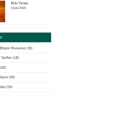
Bitki Terapi
1 Eylül 2020
er
 Biliyor Musunuz
(19)
 Tarifler
(18)
(20)
öşesi
(20)
Oldu
(19)