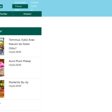
Kurumsal
Saklıdır
Siteye
2026
Dön
©
Narven
Tarifler
Market
A.Ş.
ar
Temmuz, Eylül Arası
Narven’de Neler
Oldu?
1 Eylül 2020
Aura Mum Masajı
1 Eylül 2020
Markette Bu Ay
1 Eylül 2020
e