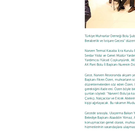
Türkiye Muhtarlar Derneği Bolu Şube
Beraberlik ve İstişare Gecesi” düzen
Narven Termal Kasaba İcra Kurulu B
Serdar Yıldız ve Genel Müdür Yardım
Yardımcısı Yüksel Coşkunyürek, AK P
AK Parti Bolu İl Başkanı Nurettin D
Gece, Narven Restoranda akşam yem
Başkanı Fikret Özen, muhtarların sor
düzenlemelerden söz eden Özen, Bol
gerektiğini ifade etti. Özen böyle bi
şunları söyledi: “Narven’i Bolu’ya k
Çarıkçı, Nalçacılar ve Ericek Aile
kişiyi ağırlayacak. Bu rakamın Mu
Gecede sırasıyla, Ulaştırma Bakan Y
Belediye Başkanı Alaaddin Yılmaz, 
konuşmacıları genel olarak, muhtar
hizmetlerinin vatandaşlara ulaşmas