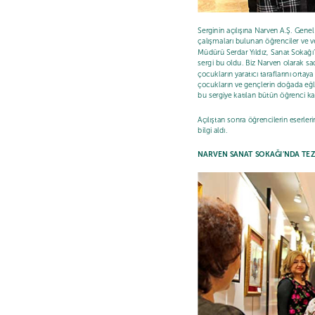
Serginin açılışına Narven A.Ş. Gen
çalışmaları bulunan öğrenciler ve ve
Müdürü Serdar Yıldız, Sanat Sokağı
sergi bu oldu. Biz Narven olarak sad
çocukların yaratıcı taraflarını ort
çocukların ve gençlerin doğada eğle
bu sergiye katılan bütün öğrenci ka
Açılıştan sonra öğrencilerin eserler
bilgi aldı.
NARVEN SANAT SOKAĞI’NDA TEZH