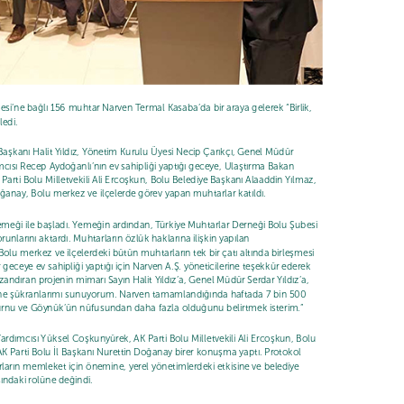
si’ne bağlı 156 muhtar Narven Termal Kasaba’da bir araya gelerek “Birlik,
ledi.
aşkanı Halit Yıldız, Yönetim Kurulu Üyesi Necip Çarıkçı, Genel Müdür
cısı Recep Aydoğanlı’nın ev sahipliği yaptığı geceye, Ulaştırma Bakan
arti Bolu Milletvekili Ali Ercoşkun, Bolu Belediye Başkanı Alaaddin Yılmaz,
oğanay, Bolu merkez ve ilçelerde görev yapan muhtarlar katıldı.
eği ile başladı. Yemeğin ardından, Türkiye Muhtarlar Derneği Bolu Şubesi
unlarını aktardı. Muhtarların özlük haklarına ilişkin yapılan
u merkez ve ilçelerdeki bütün muhtarların tek bir çatı altında birleşmesi
r geceye ev sahipliği yaptığı için Narven A.Ş. yöneticilerine teşekkür ederek
azandıran projenin mimarı Sayın Halit Yıldız’a, Genel Müdür Serdar Yıldız’a,
lerine şükranlarımı sunuyorum. Narven tamamlandığında haftada 7 bin 500
durnu ve Göynük’ün nüfusundan daha fazla olduğunu belirtmek isterim.”
ardımcısı Yüksel Coşkunyürek, AK Parti Bolu Milletvekili Ali Ercoşkun, Bolu
AK Parti Bolu İl Başkanı Nurettin Doğanay birer konuşma yaptı. Protokol
ların memleket için önemine, yerel yönetimlerdeki etkisine ve belediye
ındaki rolüne değindi.