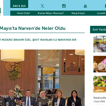
444 6 414
Neler Oldu?
Bunları Biliyor Musunuz?
Masaj Köşesi
Lezzetli 
 Mayıs’ta Narven’de Neler Oldu
Son Yazıl
ET MÜDÜRÜ İBRAHİM ÖZEL, ŞEHİT YAKINLARI İLE NARVEN’DE BİR
Ratatouill
1 Eylül 2020