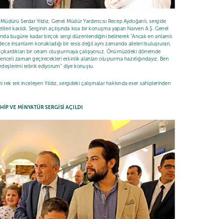
el Müdürü Serdar Yıldız, Genel Müdür Yardımcısı Recep Aydoğanlı, sergide
lileri katıldı. Serginin açılışında kısa bir konuşma yapan Narven A.Ş. Genel
’nda bugüne kadar birçok sergi düzenlendiğini belirterek “Ancak en anlamlı
ece insanların konakladığı bir tesis değil aynı zamanda aileleri buluşturan,
aya çıkardıkları bir ortam oluşturmaya çalışıyoruz. Önümüzdeki dönemde
nceli zaman geçirecekleri etkinlik alanları oluşturma hazırlığındayız. Ben
rdeşlerimi tebrik ediyorum” diye konuştu.
ini tek tek inceleyen Yıldız, sergideki çalışmalar hakkında eser sahiplerinden
İP VE MİNYATÜR SERGİSİ AÇILDI