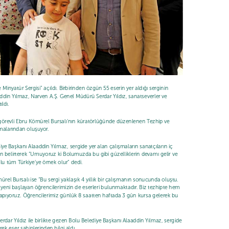
inyatür Sergisi” açıldı. Birbirinden özgün 55 eserin yer aldığı serginin
addin Yılmaz, Narven A.Ş. Genel Müdürü Serdar Yıldız, sanatseverler ve
ldı.
görevli Ebru Kömürel Bursalı’nın küratörlüğünde düzenlenen Tezhip ve
şmalarından oluşuyor.
ye Başkanı Alaaddin Yılmaz, sergide yer alan çalışmaların sanatçıların iç
un belirterek “Umuyoruz ki Bolumuzda bu gibi güzelliklerin devamı gelir ve
lu tüm Türkiye’ye örnek olur” dedi.
rel Bursalı ise “Bu sergi yaklaşık 4 yıllık bir çalışmanın sonucunda oluştu.
e yeni başlayan öğrencilerimizin de eserleri bulunmaktadır. Biz tezhipte hem
apıyoruz. Öğrencilerimiz günlük 8 saatten haftada 3 gün kursa gelerek bu
rdar Yıldız ile birlikte gezen Bolu Belediye Başkanı Alaaddin Yılmaz, sergide
rek eser sahiplerinden bilgi aldı.