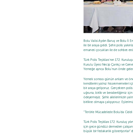
Bolu Valisi Aydın Baruş ve Bolu İl 
ile bir araya geldi. Şehit polis yakın
emaneti çocukları ile de sohbet etti
Türk Polis Teşkilatı’nın 172. Kur
Kurulu Üyesi Necip Çarıkçı ve Gene
Yemeğe ayrıca Bolu’nun önde gelen bü
Yemek sonrası günün anlam ve önemin
kendilerini yalnız hissetmemeleri içi
bir araya geliyoruz. Gerçekten polis ş
uğruna, birlik ve beraberliğimiz için f
ödeyemeyiz. Şehit ailelerimizin yalnız
birlikte olmaya çalışıyoruz. Eşlerim
“Terörle Mücadelede Bolu’da Ciddi 
Türk Polis Teşkilatı 172. Kuruluş yılın
için gece gündüz demeden çalışan po
büyük bir fedakarlık gösteriyorlar” 