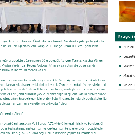
Kategoril
Emniyet Müdürü İbrahim Özel, Narven Termal Kasaba’da şehit polis yakınları
ları ile tek tek ilgilenen Vali Baruş ve İl Emniyet Müdürü Özel, şehitlerin
Bunları
.
Lezzetli
uluşu münasebetiyle düzenlenen öğle yemeği, Narven Termal Kasaba Yönetim
l Müdür Yardımcısı Recep Aydoğanlı’nın ev sahipliğinde düzenlendi.
Market
rokratları ve idarecileri katıldı.
Masaj K
e ilişkin kısa bir açıklama yapan Bolu Valisi Aydın Baruş, şehit ailelerinin
Neler 
n onları sık sık ziyaret ettiklerini belirterek “Aynı zamanda böyle vesilelerle da
ehitlerimiz en değerli varlıklarını, evlatlarını, kardeşlerini, eşlerini bu vatan
eda ettiler. Şehitlerimizin yaptığı fedakârlığın karşılığını tabi ki hiçbir şekilde
 olmadığını hissettirmek için bizler Bolu ili idarecileri olarak şehit aileleri ile
iz de zaman zaman ziyaretlerine gidiyorlar” dedi.
Önlemler Alındı”
ı kutladığını hatırlatan Vali Baruş, “172 yıldır ülkemizin birlik ve beraberliği
lis teşkilatımız, milletimizin ve devletimizin teröre verdiği mücadelede
dedi. Vali Baruş, bütün terör örgütleri tarafından yapılması muhtemel