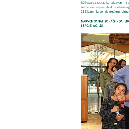
hâlihazırda tesiste konaklayan misaf
birbirinden eğlenceli aktivitelerle
23 Nisan’ı Narven’da geçirmiş olma
NARVEN SANAT SOKAĞI’NDA İLK
SERGİSİ AÇILDI