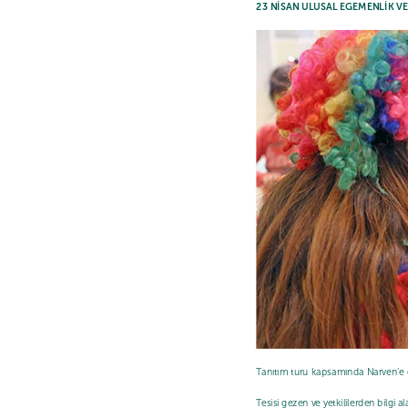
23 NİSAN ULUSAL EGEMENLİK 
Tanıtım turu kapsamında Narven’e g
Tesisi gezen ve yetkililerden bilgi a