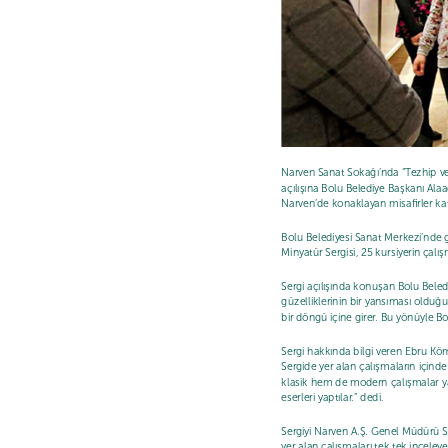
Narven Sanat Sokağı’nda “Tezhip ve M
açılışına Bolu Belediye Başkanı Ala
Narven’de konaklayan misafirler katı
Bolu Belediyesi Sanat Merkezi’nde 
Minyatür Sergisi, 25 kursiyerin çalı
Sergi açılışında konuşan Bolu Beledi
güzelliklerinin bir yansıması olduğ
bir döngü içine girer. Bu yönüyle Bo
Sergi hakkında bilgi veren Ebru Kömü
Sergide yer alan çalışmaların içind
klasik hem de modern çalışmalar y
eserleri yaptılar.” dedi.
Sergiyi Narven A.Ş. Genel Müdürü Se
yer alan çalışmaları tek tek inceleye