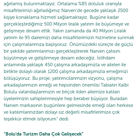
ağırlamış bulunmaktayız. Ortalama %85 doluluk oranıyla
misafirlerimizi ağırladığımız Narven’de gecede yaklaşık 2500
kişiye konaklama hizmeti sağlamaktayız. Bugüne kadar
gerçekleştirdiğimiz 500 Milyon liralık yatırım ile büyümeye ve
gelişmeye devam ettik. Yakın zamanda da 40 Milyon Liralık
yatırım ile 95 dairemizi daha misafirlerimizin hizmetine sunmak
için çalışmalarımıza başlıyoruz. Önümüzdeki süreçte de güçlü
bir şekilde yatırımlarımızı gerçekleştirerek Narven çatısını
büyütmeye ve geliştirmeye devam edeceğiz. İstihdam
anlamında yaklaşık 450 çalışma arkadaşımızla ve aileleri ile
birlikte dolaylı olarak 1200 çalışma arkadaşımızla emeğimizi
bölüşüyoruz. Bu proje; yatırımcılarımızın vizyonu, çalışma
arkadaşlarımızın emeği ve hepsinden önemlisi Tabiatın Kalbi
Bolulu vatandaşlarımızın ve birçok ilden ailemize katılan
üyelerimizin sahiplenmesiyle hep beraber büyüyor. Buradan
Narven markasının bugünlere gelmesinde emeği olan herkese
ve katılımlarınızdan dolayı siz değerli misafirlerimize çok
teşekkür etmek istiyorum” dedi.
“Bolu’da Turizm Daha Çok Gelişecek”