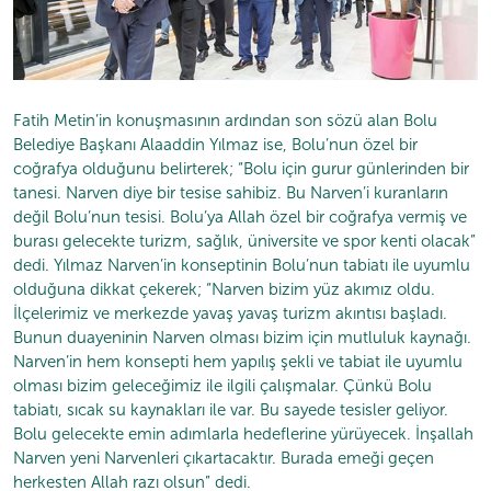
Fatih Metin’in konuşmasının ardından son sözü alan Bolu
Belediye Başkanı Alaaddin Yılmaz ise, Bolu’nun özel bir
coğrafya olduğunu belirterek; “Bolu için gurur günlerinden bir
tanesi. Narven diye bir tesise sahibiz. Bu Narven’i kuranların
değil Bolu’nun tesisi. Bolu’ya Allah özel bir coğrafya vermiş ve
burası gelecekte turizm, sağlık, üniversite ve spor kenti olacak”
dedi. Yılmaz Narven’in konseptinin Bolu’nun tabiatı ile uyumlu
olduğuna dikkat çekerek; “Narven bizim yüz akımız oldu.
İlçelerimiz ve merkezde yavaş yavaş turizm akıntısı başladı.
Bunun duayeninin Narven olması bizim için mutluluk kaynağı.
Narven’in hem konsepti hem yapılış şekli ve tabiat ile uyumlu
olması bizim geleceğimiz ile ilgili çalışmalar. Çünkü Bolu
tabiatı, sıcak su kaynakları ile var. Bu sayede tesisler geliyor.
Bolu gelecekte emin adımlarla hedeflerine yürüyecek. İnşallah
Narven yeni Narvenleri çıkartacaktır. Burada emeği geçen
herkesten Allah razı olsun” dedi.