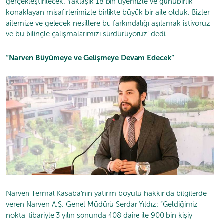
gerçekleştirilecek. Yaklaşık 18 bin üyemizle ve günübirlik
konaklayan misafirlerimizle birlikte büyük bir aile olduk. Bizler
ailemize ve gelecek nesillere bu farkındalığı aşılamak istiyoruz
ve bu bilinçle çalışmalarımızı sürdürüyoruz’ dedi.
“Narven Büyümeye ve Gelişmeye Devam Edecek”
Narven Termal Kasaba’nın yatırım boyutu hakkında bilgilerde
veren Narven A.Ş. Genel Müdürü Serdar Yıldız; “Geldiğimiz
nokta itibariyle 3 yılın sonunda 408 daire ile 900 bin kişiyi