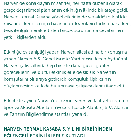
Narven’de konaklayan misafirler, her hafta düzenli olarak
gerçekleştirilmesi planlanan etkinliğin ilkinde bir araya geldi.
Narven Termal Kasaba yöneticilerinin de yer aldığı etkinlikte
misafirler kendileri için hazırlanan ikramların tadına bakarken,
tesis ile ilgili merak ettikleri birçok sorunun da cevabını en
yetkili kişilerden aldı.
Etkinliğe ev sahipliği yapan Narven ailesi adına bir konuşma
yapan Narven A.Ş. Genel Müdür Yardımcısı Recep Aydoğanlı
Narven çatısı altında hep birlikte daha güzel günler
göreceklerini ve bu tür etkinliklerle de sık sık Narven’in
komşularını bir araya getirerek komşuluk ilişkilerinin
güçlenmesine katkıda bulunmaya çalışacaklarını ifade etti.
Etkinlikte ayrıca Narven’de hizmet veren ve faaliyet gösteren
Spor ve Aktivite Alanları, Yiyecek-İçecek Alanları, SPA Alanları
ve Tanıtım Bilgilendirme stantları yer aldı.
NARVEN TERMAL KASABA 3. YILINI BİRBİRİNDEN
EĞLENCELİ ETKİNLİKLERLE KUTLADI