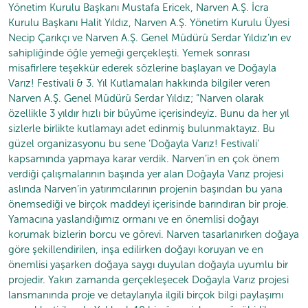
Yönetim Kurulu Başkanı Mustafa Ericek, Narven A.Ş. İcra
Kurulu Başkanı Halit Yıldız, Narven A.Ş. Yönetim Kurulu Üyesi
Necip Çarıkçı ve Narven A.Ş. Genel Müdürü Serdar Yıldız’ın ev
sahipliğinde öğle yemeği gerçekleşti. Yemek sonrası
misafirlere teşekkür ederek sözlerine başlayan ve Doğayla
Varız! Festivali & 3. Yıl Kutlamaları hakkında bilgiler veren
Narven A.Ş. Genel Müdürü Serdar Yıldız; “Narven olarak
özellikle 3 yıldır hızlı bir büyüme içerisindeyiz. Bunu da her yıl
sizlerle birlikte kutlamayı adet edinmiş bulunmaktayız. Bu
güzel organizasyonu bu sene ‘Doğayla Varız! Festivali’
kapsamında yapmaya karar verdik. Narven’in en çok önem
verdiği çalışmalarının başında yer alan Doğayla Varız projesi
aslında Narven’in yatırımcılarının projenin başından bu yana
önemsediği ve birçok maddeyi içerisinde barındıran bir proje.
Yamacına yaslandığımız ormanı ve en önemlisi doğayı
korumak bizlerin borcu ve görevi. Narven tasarlanırken doğaya
göre şekillendirilen, inşa edilirken doğayı koruyan ve en
önemlisi yaşarken doğaya saygı duyulan doğayla uyumlu bir
projedir. Yakın zamanda gerçekleşecek Doğayla Varız projesi
lansmanında proje ve detaylarıyla ilgili birçok bilgi paylaşımı