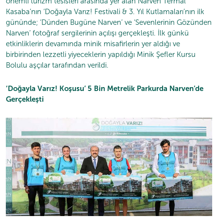
önemli turizm tesisleri arasında yer alan Narven Termal
Kasaba’nın ‘Doğayla Varız! Festivali & 3. Yıl Kutlamaları’nın ilk
gününde; ‘Dünden Bugüne Narven’ ve ‘Sevenlerinin Gözünden
Narven’ fotoğraf sergilerinin açılışı gerçekleşti. İlk günkü
etkinliklerin devamında minik misafirlerin yer aldığı ve
birbirinden lezzetli yiyeceklerin yapıldığı Minik Şefler Kursu
Bolulu aşçılar tarafından verildi.
‘Doğayla Varız! Koşusu’ 5 Bin Metrelik Parkurda Narven’de
Gerçekleşti